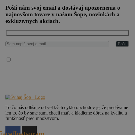
Pošli nám svoj email a dostávaj upozornenia o
najnovšom tovare v našom Šope, novinkách a
exkluzívnych akciách.
Súhlasím so spracovaním osobných údajov
Vaše osobné údaje spracúvame v súlade so všeobecným nariadením EÚ o ochrane
osobných údajov (2016/679), („GDPR“), zákonom č. 18/2018 Z. z. o ochrane
osobných údajov a o zmene a doplnení niektorých zákonov a zákonom č. 452/2021 Z.
z. o elektronických komunikáciách.
To čo nás odlišuje od veľkých cyklo obchodov je, že predávame
len to, čo by sme sami chceli mať, a kladieme dôraz na kvalitu a
funkčnosť pred množstvom.
Facebook
Instagram