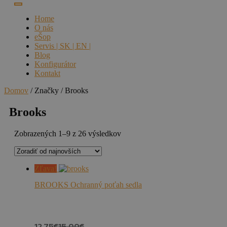
Home
O nás
eŠop
Servis | SK | EN |
Blog
Konfigurátor
Kontakt
Domov
/ Značky / Brooks
Brooks
Zoradené
Zobrazených 1–9 z 26 výsledkov
podľa
najnovších
Zľava!
BROOKS Ochranný poťah sedla