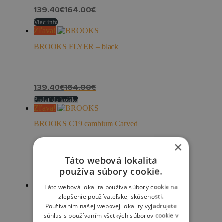
139.40
€
164.00
€
Viac info
Zľava!
BROOKS FLYER – black
139.40
€
164.00
€
Pridať do košíka
Zľava!
BROOKS C19 cambium Carved
×
Táto webová lokalita
114.75
€
135.00
€
používa súbory cookie.
Pridať do košíka
Zľava!
Táto webová lokalita používa súbory cookie na
zlepšenie používateľskej skúsenosti.
BROOKS C17 Carved – Brown
Používaním našej webovej lokality vyjadrujete
súhlas s používaním všetkých súborov cookie v