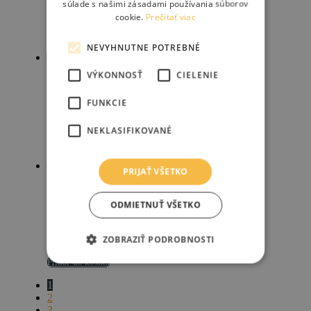
súlade s našimi zásadami používania súborov
cookie.
Prečítať viac
114.75
€
135.00
€
Pridať do košíka
NEVYHNUTNE POTREBNÉ
Zľava!
VÝKONNOSŤ
CIELENIE
BROOKS C17 cambium Carved orange
FUNKCIE
NEKLASIFIKOVANÉ
114.75
€
135.00
€
Pridať do košíka
Zľava!
PRIJAŤ VŠETKO
BROOKS C17 cambium Carved octane
ODMIETNUŤ VŠETKO
ZOBRAZIŤ PODROBNOSTI
114.75
€
135.00
€
Pridať do košíka
1
2
3