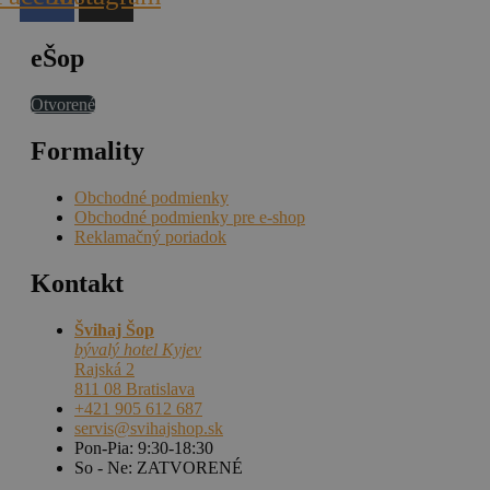
eŠop
Otvorené
Formality
Obchodné podmienky
Obchodné podmienky pre e-shop
Reklamačný poriadok
Kontakt
Švihaj Šop
bývalý hotel Kyjev
Rajská 2
811 08 Bratislava
+421 905 612 687
servis@svihajshop.sk
Pon-Pia: 9:30-18:30
So - Ne: ZATVORENÉ