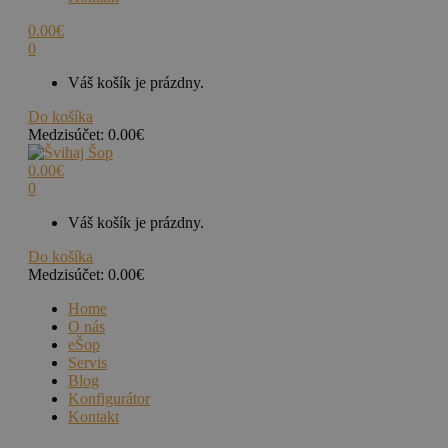
0.00
€
0
Váš košík je prázdny.
Do košíka
Medzisúčet:
0.00
€
0.00
€
0
Váš košík je prázdny.
Do košíka
Medzisúčet:
0.00
€
Home
O nás
eŠop
Servis
Blog
Konfigurátor
Kontakt