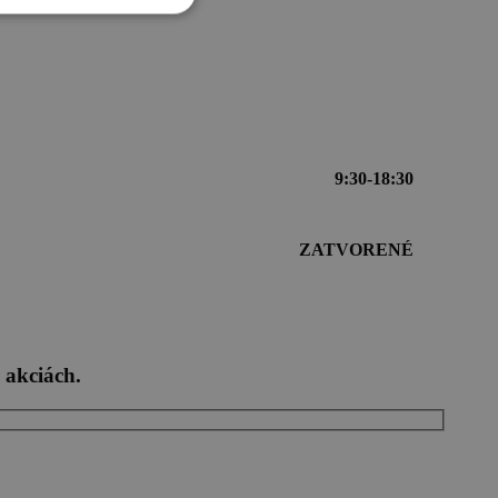
9:30-18:30
ZATVORENÉ
 akciách.