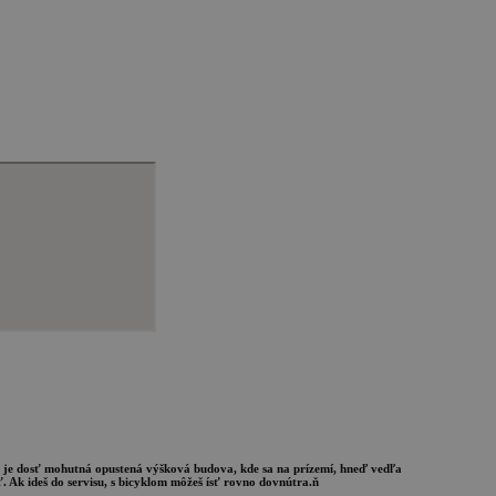
 čo je dosť mohutná opustená výšková budova, kde sa na prízemí, hneď vedľa
Ak ideš do servisu, s bicyklom môžeš ísť rovno dovnútra.ň