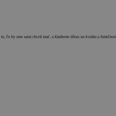
h údajov (2016/679), („GDPR“), zákonom č. 18/2018 Z. z. o ochrane osobných údajov a o z
 to, čo by sme sami chceli mať, a kladieme dôraz na kvalitu a funkčn