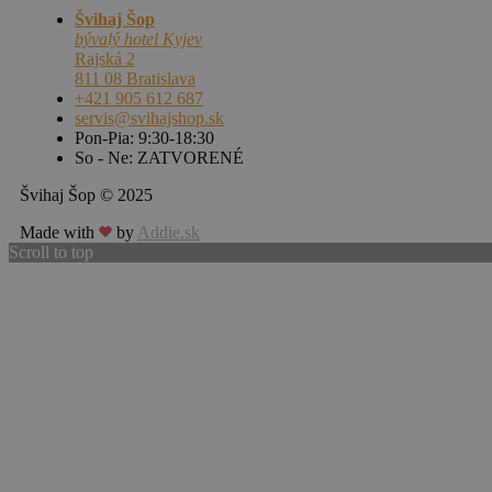
Švihaj Šop
bývalý hotel Kyjev
Rajská 2
811 08 Bratislava
+421 905 612 687
servis@svihajshop.sk
Pon-Pia: 9:30-18:30
So - Ne: ZATVORENÉ
Švihaj Šop © 2025
Made with
by
Addie.sk
Scroll to top