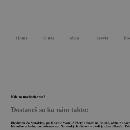
Home
O nás
eŠop
Servis
Bl
Kde sa nachádzame?
Dostaneš sa ku nám takto:
Bicyklom:
Zo Špitálskej, pri Kostole Svätej Alžbety odbočíš na Rajskú, alebo z opa
hlavného vchodu, nachádzame my. Na všetkých uliciach v okolí je zóna 30km/h . Pr