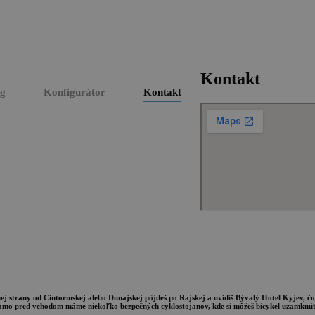
Kontakt
og
Konfigurátor
Kontakt
čnej strany od Cintorínskej alebo Dunajskej pôjdeš po Rajskej a uvidíš Bývalý Hotel Kyjev,
iamo pred vchodom máme niekoľko bezpečných cyklostojanov, kde si môžeš bicykel uzamknúť. 