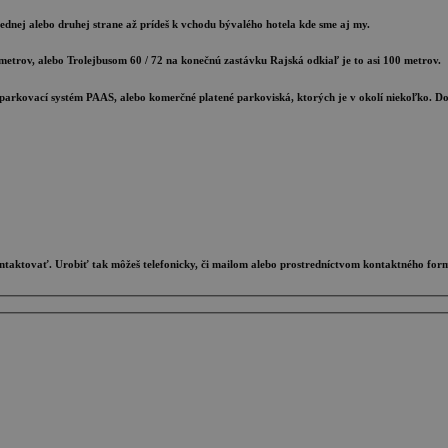
dnej alebo druhej strane až prídeš k vchodu bývalého hotela kde sme aj my.
0 metrov, alebo Trolejbusom 60 / 72 na konečnú zastávku Rajská odkiaľ je to asi 100 metrov.
arkovací systém PAAS, alebo komerčné platené parkoviská, ktorých je v okolí niekoľko. Do 
ontaktovať. Urobiť tak môžeš telefonicky, či mailom alebo prostredníctvom kontaktného for