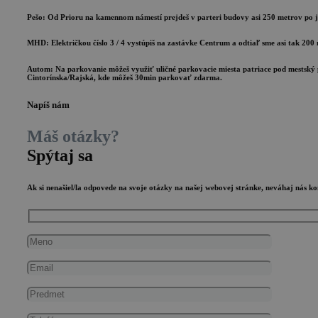
Pešo:
Od Prioru na kamennom námestí prejdeš v parteri budovy asi 250 metrov po je
MHD:
Električkou číslo 3 / 4 vystúpiš na zastávke Centrum a odtiaľ sme asi tak 20
Autom:
Na parkovanie môžeš využiť uličné parkovacie miesta patriace pod mestský p
Cintorínska/Rajská, kde môžeš 30min parkovať zdarma.
Napíš nám
Máš otázky?
Spýtaj sa
Ak si nenašiel/la odpovede na svoje otázky na našej webovej stránke, neváhaj nás k