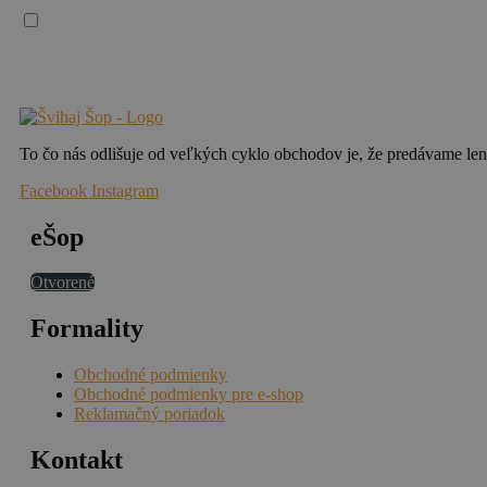
Súhlasím so spracovaním osobných údajov
Vaše osobné údaje spracúvame v súlade so všeobecným nariadením EÚ o ochrane osobnýc
komunikáciách.
To čo nás odlišuje od veľkých cyklo obchodov je, že predávame len
Facebook
Instagram
eŠop
Otvorené
Formality
Obchodné podmienky
Obchodné podmienky pre e-shop
Reklamačný poriadok
Kontakt