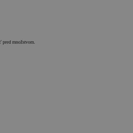
mene a doplnení niektorých zákonov a zákonom č. 452/2021 Z. z. o elektronických
osť pred množstvom.