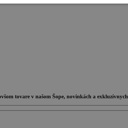
novšom tovare v našom Šope, novinkách a exkluzívnych