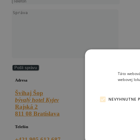
Táto webová
webovej lok
Adresa
Švihaj Šop
NEVYHNUTNE 
bývalý hotel Kyjev
Rajská 2
811 08 Bratislava
Telefón
+421 905 612 687