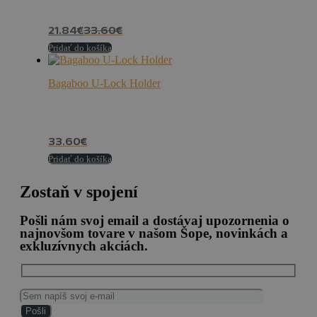
21.84
€
33.60
€
Pridať do košíka
Bagaboo U-Lock Holder
33.60
€
Pridať do košíka
Zostaň v spojení
Pošli nám svoj email a dostávaj upozornenia o
najnovšom tovare v našom Šope, novinkách a
exkluzívnych akciách.