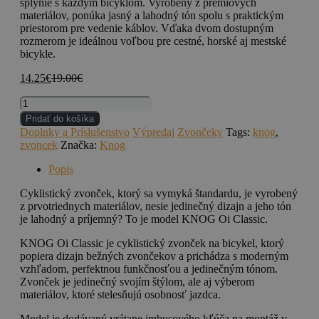
splynie s každým bicyklom.
Vyrobený z prémiových
materiálov,
ponúka jasný a lahodný tón spolu s praktickým
priestorom pre vedenie káblov.
Vďaka dvom dostupným
rozmerom je ideálnou voľbou pre cestné,
horské aj mestské
bicykle.
14.25
€
19.00
€
Pridať do košíka
Doplnky a Príslušenstvo
Výpredaj
Zvončeky
Tags:
knog
,
zvoncek
Značka:
Knog
Popis
Cyklistický zvonček, ktorý sa vymyká štandardu, je vyrobený
z prvotriednych materiálov, nesie jedinečný dizajn a jeho tón
je lahodný a príjemný? To je model KNOG Oi Classic.
KNOG Oi Classic je cyklistický zvonček na bicykel, ktorý
popiera dizajn bežných zvončekov a prichádza s moderným
vzhľadom, perfektnou funkčnosťou a jedinečným tónom.
Zvonček je jedinečný svojím štýlom, ale aj výberom
materiálov, ktoré stelesňujú osobnosť jazdca.
Model je dodávaný vrátane imbusového kľúča na montáž v