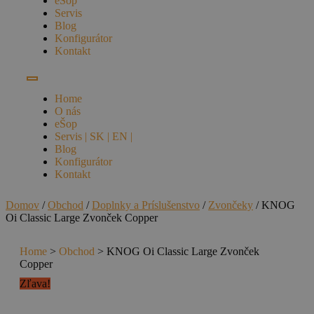
eŠop
Servis
Blog
Konfigurátor
Kontakt
Home
O nás
eŠop
Servis | SK | EN |
Blog
Konfigurátor
Kontakt
Domov
/
Obchod
/
Doplnky a Príslušenstvo
/
Zvončeky
/ KNOG
Oi Classic Large Zvonček Copper
Home
>
Obchod
>
KNOG Oi Classic Large Zvonček
Copper
Zľava!