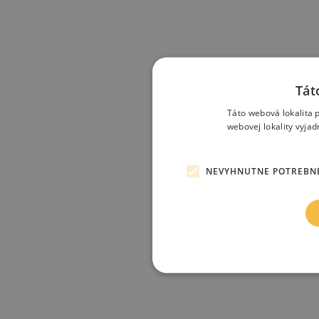
Tát
Táto webová lokalita 
webovej lokality vyja
NEVYHNUTNE POTREBN