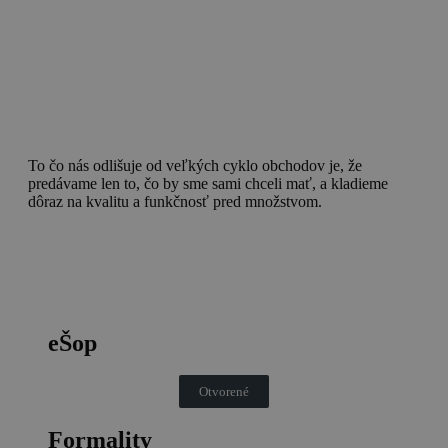
To čo nás odlišuje od veľkých cyklo obchodov je, že
predávame len to, čo by sme sami chceli mať, a kladieme
dôraz na kvalitu a funkčnosť pred množstvom.
eŠop
Otvorené
Formality