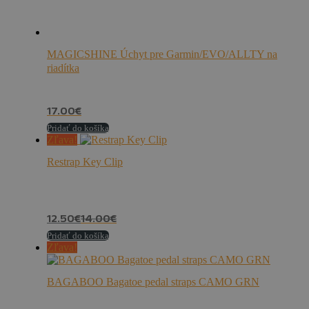
MAGICSHINE Úchyt pre Garmin/EVO/ALLTY na
riadítka
17.00
€
Pridať do košíka
Zľava!
Restrap Key Clip
12.50
€
14.00
€
Pridať do košíka
Zľava!
BAGABOO Bagatoe pedal straps CAMO GRN