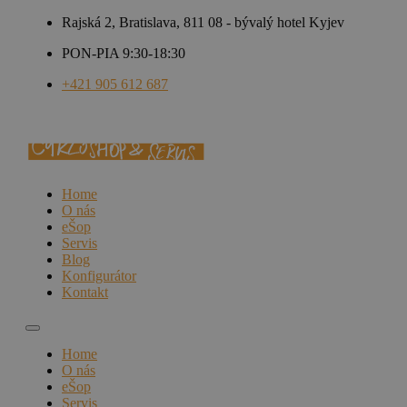
Rajská 2, Bratislava, 811 08 - bývalý hotel Kyjev
PON-PIA 9:30-18:30
+421 905 612 687
Home
O nás
eŠop
Servis
Blog
Konfigurátor
Kontakt
Home
O nás
eŠop
Servis