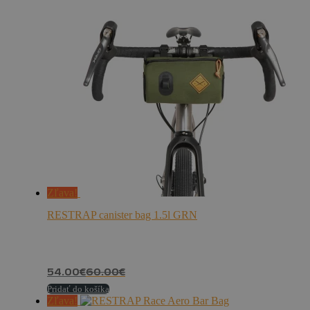
Zľava!
RESTRAP canister bag 1.5l GRN
54.00
€
60.00
€
Pridať do košíka
Zľava!