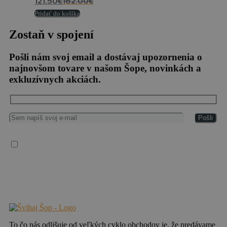
121.50
€
162.00
€
Pridať do košíka
Zostaň v spojení
Pošli nám svoj email a dostávaj upozornenia o
najnovšom tovare v našom Šope, novinkách a
exkluzívnych akciách.
Súhlasím so spracovaním osobných údajov
Vaše osobné údaje spracúvame v súlade so všeobecným nariadením EÚ o ochrane
osobných údajov (2016/679), („GDPR“), zákonom č. 18/2018 Z. z. o ochrane
osobných údajov a o zmene a doplnení niektorých zákonov a zákonom č. 452/2021 Z.
z. o elektronických komunikáciách.
To čo nás odlišuje od veľkých cyklo obchodov je, že predávame