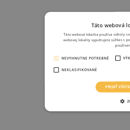
Táto webová lo
Táto webová lokalita používa súbory co
webovej lokality vyjadrujete súhlas s 
používan
NEVYHNUTNE POTREBNÉ
VÝ
NEKLASIFIKOVANÉ
PRIJAŤ VŠET
Z