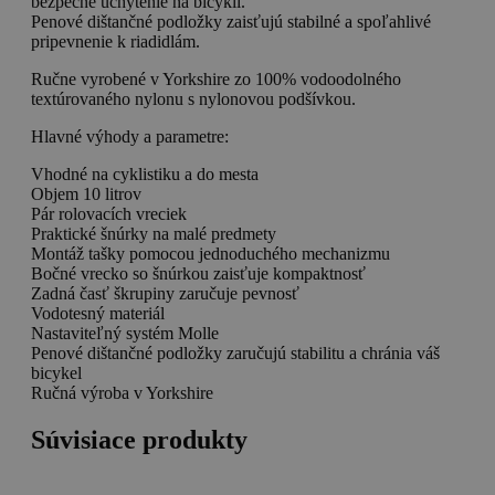
bezpečné uchytenie na bicykli.
Penové dištančné podložky zaisťujú stabilné a spoľahlivé
pripevnenie k riadidlám.
Ručne vyrobené v Yorkshire zo 100% vodoodolného
textúrovaného nylonu s nylonovou podšívkou.
Hlavné výhody a parametre:
Vhodné na cyklistiku a do mesta
Objem 10 litrov
Pár rolovacích vreciek
Praktické šnúrky na malé predmety
Montáž tašky pomocou jednoduchého mechanizmu
Bočné vrecko so šnúrkou zaisťuje kompaktnosť
Zadná časť škrupiny zaručuje pevnosť
Vodotesný materiál
Nastaviteľný systém Molle
Penové dištančné podložky zaručujú stabilitu a chránia váš
bicykel
Ručná výroba v Yorkshire
Súvisiace produkty