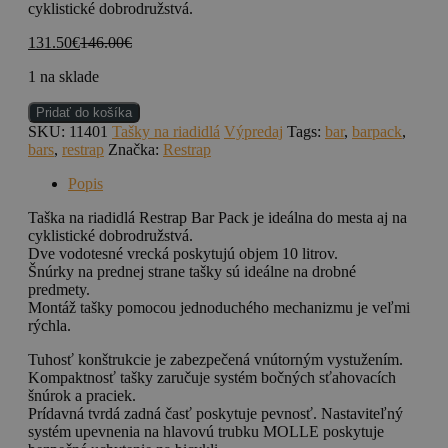
cyklistické dobrodružstvá.
131.50
€
146.00
€
1 na sklade
množstvo
Pridať do košíka
RESTRAP
SKU:
11401
Tašky na riadidlá
Výpredaj
Tags:
bar
,
barpack
,
Bar
bars
,
restrap
Značka:
Restrap
Pack
Bag
Popis
OLIVE
Taška na riadidlá Restrap Bar Pack je ideálna do mesta aj na
cyklistické dobrodružstvá.
Dve vodotesné vrecká poskytujú objem 10 litrov.
Šnúrky na prednej strane tašky sú ideálne na drobné
predmety.
Montáž tašky pomocou jednoduchého mechanizmu je veľmi
rýchla.
Tuhosť konštrukcie je zabezpečená vnútorným vystužením.
Kompaktnosť tašky zaručuje systém bočných sťahovacích
šnúrok a praciek.
Prídavná tvrdá zadná časť poskytuje pevnosť. Nastaviteľný
systém upevnenia na hlavovú trubku MOLLE poskytuje