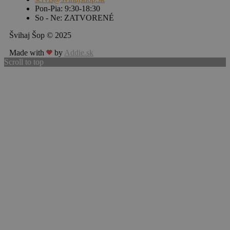
Pon-Pia: 9:30-18:30
So - Ne: ZATVORENÉ
Švihaj Šop © 2025
Made with
by
Addie.sk
Scroll to top