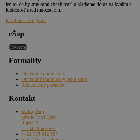
len to, čo by sme sami chceli mať, a kladieme dôraz na kvalitu a
funkčnosť pred množstvom.
Facebook
Instagram
eŠop
Otvorené
Formality
Obchodné podmienky
Obchodné podmienky pre e-shop
Reklamačný poriadok
Kontakt
Švihaj Šop
bývalý hotel Kyjev
Rajská 2
811 08 Bratislava
+421 905 612 687
servis@svihajshop.sk