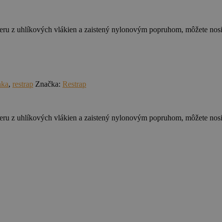
aceru z uhlíkových vlákien a zaistený nylonovým popruhom, môžete nosiť
nka
,
restrap
Značka:
Restrap
aceru z uhlíkových vlákien a zaistený nylonovým popruhom, môžete nosiť