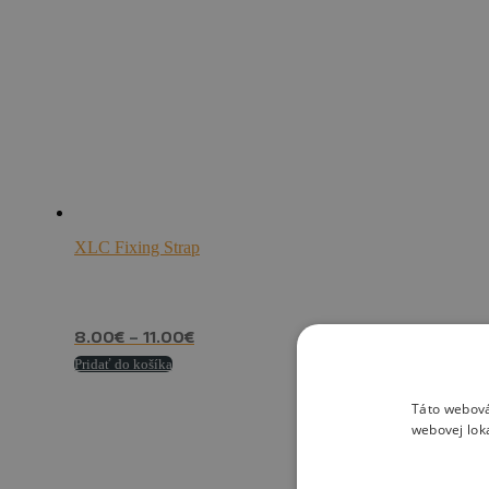
XLC Fixing Strap
Price
8.00
€
–
11.00
€
range:
Pridať do košíka
8.00€
Táto webová
through
webovej lok
11.00€