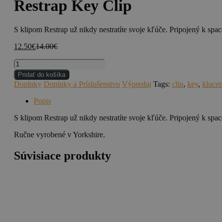
Restrap Key Clip
S klipom Restrap už nikdy nestratíte svoje kľúče. Pripojený k sp
12.50
€
14.00
€
množstvo
Restrap
Pridať do košíka
Key
Doplnky
Doplnky a Príslušenstvo
Výpredaj
Tags:
clip
,
key
,
kluce
Clip
Popis
S klipom Restrap už nikdy nestratíte svoje kľúče. Pripojený k sp
Ručne vyrobené v Yorkshire.
Súvisiace produkty