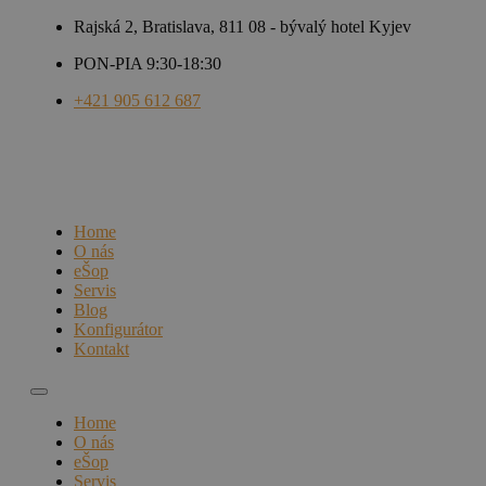
Rajská 2, Bratislava, 811 08 - bývalý hotel Kyjev
PON-PIA 9:30-18:30
+421 905 612 687
Home
O nás
eŠop
Servis
Blog
Konfigurátor
Kontakt
Home
O nás
eŠop
Servis