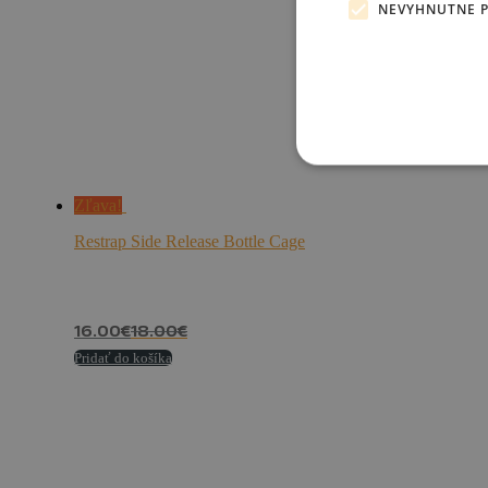
NEVYHNUTNE 
Zľava!
Restrap Side Release Bottle Cage
16.00
€
18.00
€
Pridať do košíka