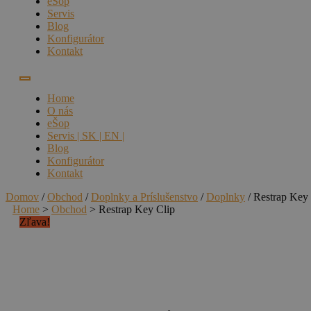
eŠop
Servis
Blog
Konfigurátor
Kontakt
Home
O nás
eŠop
Servis | SK | EN |
Blog
Konfigurátor
Kontakt
Domov
/
Obchod
/
Doplnky a Príslušenstvo
/
Doplnky
/ Restrap Key 
Home
>
Obchod
>
Restrap Key Clip
Zľava!