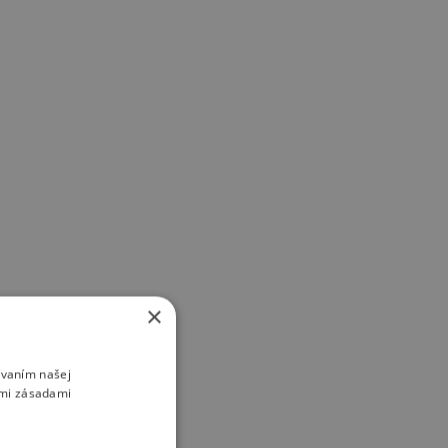
×
ívaním našej
imi zásadami