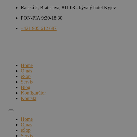
Rajská 2, Bratislava, 811 08 - bývalý hotel Kyjev
PON-PIA 9:30-18:30
+421 905 612 687
Home
O nás
eŠop
Servis
Blog
Konfigurátor
Kontakt
Home
O nás
eŠop
Servis