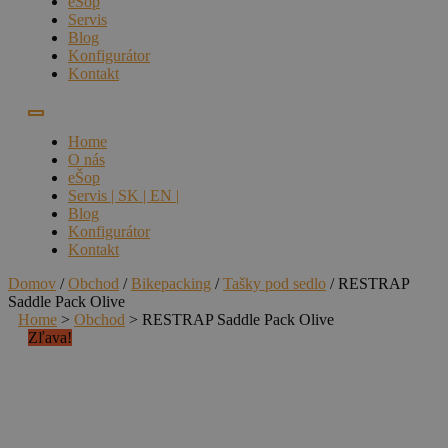
eŠop
Servis
Blog
Konfigurátor
Kontakt
Home
O nás
eŠop
Servis | SK | EN |
Blog
Konfigurátor
Kontakt
Domov
/
Obchod
/
Bikepacking
/
Tašky pod sedlo
/ RESTRAP
Saddle Pack Olive
Home
>
Obchod
>
RESTRAP Saddle Pack Olive
Zľava!