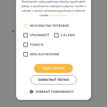
Používaním našej webovej lokality vyjadrujete
súhlas s používaním všetkých súborov cookie v
súlade s našimi zásadami používania súborov
cookie.
Prečítať viac
NEVYHNUTNE POTREBNÉ
Zľava!
VÝKONNOSŤ
CIELENIE
ORTLIEB Saddle-Bag Two – 1.6L
FUNKCIE
NEKLASIFIKOVANÉ
42.50
€
50.00
€
Pridať do košíka
PRIJAŤ VŠETKO
ODMIETNUŤ VŠETKO
ZOBRAZIŤ PODROBNOSTI