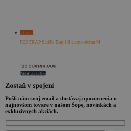
Zľava!
RESTRAP Saddle Bag 14l cierno cierna M
129.50
€
144.00
€
Pridať do košíka
Zostaň v spojení
Pošli nám svoj email a dostávaj upozornenia o
najnovšom tovare v našom Šope, novinkách a
exkluzívnych akciách.