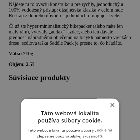
Nájdete tu rolovaciu konštrukciu pre rýchly, jednoduchý a
100% vodotesný prístup: dizajnérska klasika v celom rade
Restrap z dobrého dôvodu – jednoducho funguje skvele.
Či už ste hyper-minimalistický bikepacker (alebo máte len
malý rám), vytrvalý „audax“ jazdec, alebo len dávate
prednosť náhradnému oblečeniu na bicykli namiesto vreckách
dresu: sedlová taška Saddle Pack je presne to, čo hľadáte.
Váha: 210g
Objem: 2.5L
Súvisiace produkty
×
Táto webová lokalita
používa súbory cookie.
Táto webová lokalita používa súbory cookie na
zlepšenie používateľskej skúsenosti.