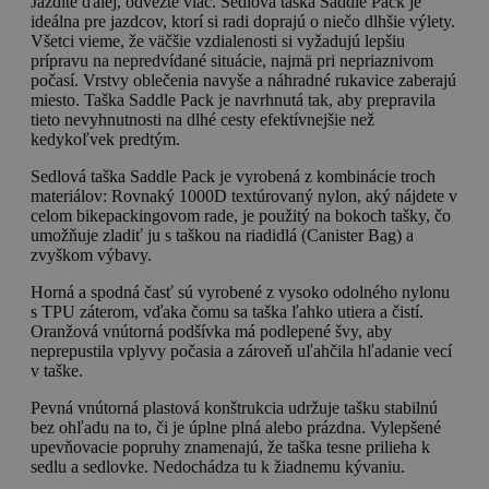
Jazdite ďalej, odvezte viac. Sedlová taška Saddle Pack je
ideálna pre jazdcov, ktorí si radi doprajú o niečo dlhšie výlety.
Všetci vieme, že väčšie vzdialenosti si vyžadujú lepšiu
prípravu na nepredvídané situácie, najmä pri nepriaznivom
počasí. Vrstvy oblečenia navyše a náhradné rukavice zaberajú
miesto. Taška Saddle Pack je navrhnutá tak, aby prepravila
tieto nevyhnutnosti na dlhé cesty efektívnejšie než
kedykoľvek predtým.
Sedlová taška Saddle Pack je vyrobená z kombinácie troch
materiálov: Rovnaký 1000D textúrovaný nylon, aký nájdete v
celom bikepackingovom rade, je použitý na bokoch tašky, čo
umožňuje zladiť ju s taškou na riadidlá (Canister Bag) a
zvyškom výbavy.
Horná a spodná časť sú vyrobené z vysoko odolného nylonu
s TPU záterom, vďaka čomu sa taška ľahko utiera a čistí.
Oranžová vnútorná podšívka má podlepené švy, aby
neprepustila vplyvy počasia a zároveň uľahčila hľadanie vecí
v taške.
Pevná vnútorná plastová konštrukcia udržuje tašku stabilnú
bez ohľadu na to, či je úplne plná alebo prázdna. Vylepšené
upevňovacie popruhy znamenajú, že taška tesne prilieha k
sedlu a sedlovke. Nedochádza tu k žiadnemu kývaniu.