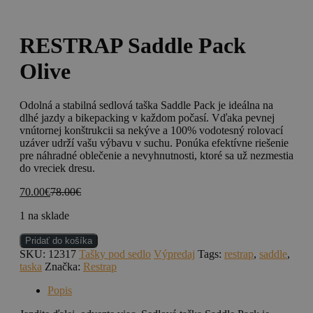
RESTRAP Saddle Pack
Olive
Odolná a stabilná sedlová taška Saddle Pack je ideálna na
dlhé jazdy a bikepacking v každom počasí. Vďaka pevnej
vnútornej konštrukcii sa nekýve a 100% vodotesný rolovací
uzáver udrží vašu výbavu v suchu. Ponúka efektívne riešenie
pre náhradné oblečenie a nevyhnutnosti, ktoré sa už nezmestia
do vreciek dresu.
70.00
€
78.00
€
1 na sklade
množstvo
Pridať do košíka
RESTRAP
SKU:
12317
Tašky pod sedlo
Výpredaj
Tags:
restrap
,
saddle
,
Saddle
taska
Značka:
Restrap
Pack
Olive
Popis