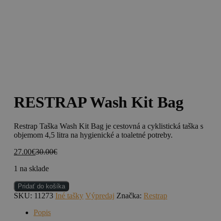
RESTRAP Wash Kit Bag
Restrap Taška Wash Kit Bag je cestovná a cyklistická taška s
objemom 4,5 litra na hygienické a toaletné potreby.
27.00
€
30.00
€
1 na sklade
množstvo
Pridať do košíka
RESTRAP
SKU:
11273
Iné tašky
Výpredaj
Značka:
Restrap
Wash
Kit
Popis
Bag