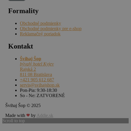
Formality
Obchodné podmienky
Obchodné podmienky pre e-shop
Reklamačný poriadok
Kontakt
Švihaj Šop
bývalý hotel Kyjev
Rajská 2
811 08 Bratislava
+421 905 612 687
servis@svihajshop.sk
Pon-Pia: 9:30-18:30
So - Ne: ZATVORENÉ
Švihaj Šop © 2025
Made with
by
Addie.sk
Scroll to top