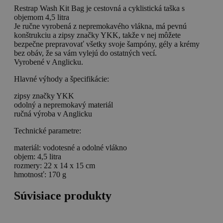
Restrap Wash Kit Bag je cestovná a cyklistická taška s
objemom 4,5 litra
Je ručne vyrobená z nepremokavého vlákna, má pevnú
konštrukciu a zipsy značky YKK, takže v nej môžete
bezpečne prepravovať všetky svoje šampóny, gély a krémy
bez obáv, že sa vám vylejú do ostatných vecí.
Vyrobené v Anglicku.
Hlavné výhody a špecifikácie:
zipsy značky YKK
odolný a nepremokavý materiál
ručná výroba v Anglicku
Technické parametre:
materiál: vodotesné a odolné vlákno
objem: 4,5 litra
rozmery: 22 x 14 x 15 cm
hmotnosť: 170 g
Súvisiace produkty