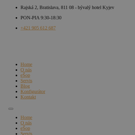
Rajská 2, Bratislava, 811 08 - bývalý hotel Kyjev
PON-PIA 9:30-18:30
+421 905 612 687
Home
O nás
eŠop
Servis
Blog
Konfigurátor
Kontakt
Home
O nás
eŠop
Servis