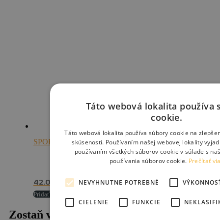
Táto webová lokalita používa 
cookie.
Táto webová lokalita používa súbory cookie na zlepšen
skúsenosti. Používaním našej webovej lokality vyjad
SPORT ARSENAL 313 batoh na spacak nepremokavy
používaním všetkých súborov cookie v súlade s na
používania súborov cookie.
Prečítať vi
NEVYHNUTNE POTREBNÉ
VÝKONNOS
42.00
€
Pridať do košíka
CIELENIE
FUNKCIE
NEKLASIF
Zostaň v spojení