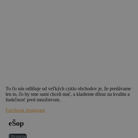
To čo nás odlišuje od veľkých cyklo obchodov je, že predávame
len to, čo by sme sami chceli mať, a kladieme dôraz na kvalitu a
funkčnosť pred množstvom.
Facebook
Instagram
eŠop
Otvorené