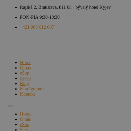
Rajská 2, Bratislava, 811 08 - bývalý hotel Kyjev
PON-PIA 9:30-18:30
+421 905 612 687
Home
O nás
eŠop
Servis
Blog
Konfigurátor
Kontakt
Home
O nás
eŠop
Servis