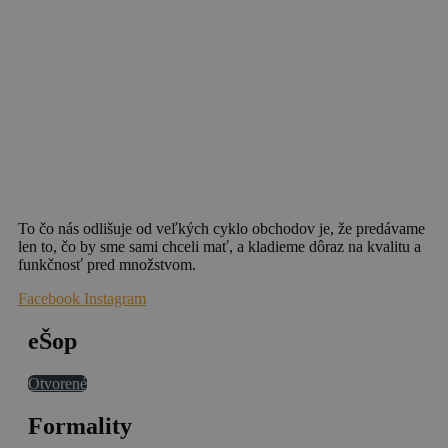
To čo nás odlišuje od veľkých cyklo obchodov je, že predávame
len to, čo by sme sami chceli mať, a kladieme dôraz na kvalitu a
funkčnosť pred množstvom.
Facebook
Instagram
eŠop
Otvorené
Formality