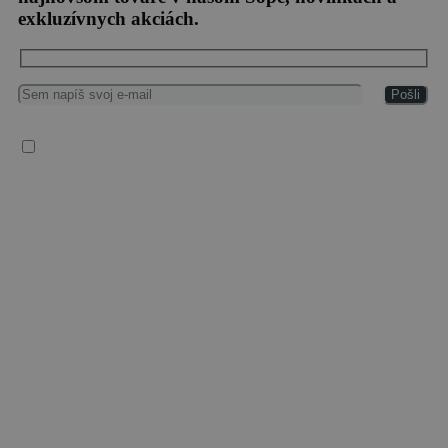
exkluzívnych akciách.
Súhlasím so spracovaním osobných údajov
Vaše osobné údaje spracúvame v súlade so všeobecným nariadením EÚ o ochrane
osobných údajov (2016/679), („GDPR“), zákonom č. 18/2018 Z. z. o ochrane
osobných údajov a o zmene a doplnení niektorých zákonov a zákonom č. 452/2021 Z.
z. o elektronických komunikáciách.