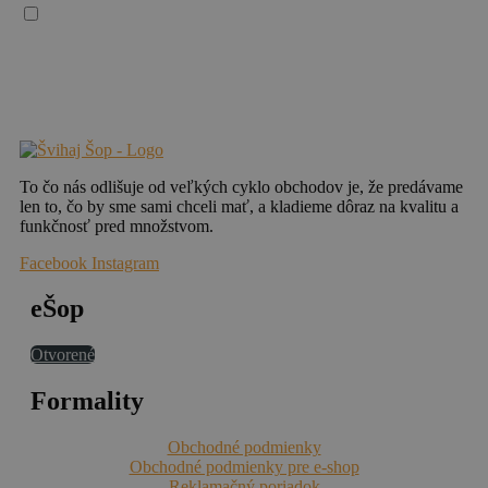
Súhlasím so spracovaním osobných údajov
Vaše osobné údaje spracúvame v súlade so všeobecným nariadením EÚ o ochrane
osobných údajov (2016/679), („GDPR“), zákonom č. 18/2018 Z. z. o ochrane
osobných údajov a o zmene a doplnení niektorých zákonov a zákonom č. 452/2021 Z.
z. o elektronických komunikáciách.
To čo nás odlišuje od veľkých cyklo obchodov je, že predávame
len to, čo by sme sami chceli mať, a kladieme dôraz na kvalitu a
funkčnosť pred množstvom.
Facebook
Instagram
eŠop
Otvorené
Formality
Obchodné podmienky
Obchodné podmienky pre e-shop
Reklamačný poriadok