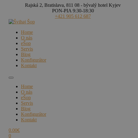
Rajská 2, Bratislava, 811 08 - bývalý hotel Kyjev
PON-PIA 9:30-18:30
+421 905 612 687
Home
O nás
eŠop
Servis
Blog
Konfigurátor
Kontakt
Home
O nás
eŠop
Servis
Blog
Konfigurátor
Kontakt
0.00
€
0