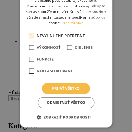
zlepšenie používateľskej skúsenosti.
BROOKS Cambium Rubber Grips
Používaním našej webovej lokality vyjadrujete
súhlas s používaním všetkých súborov cookie v
súlade s našimi zásadami používania súborov
cookie.
Prečítať viac
27.00
€
45.00
€
NEVYHNUTNE POTREBNÉ
Tento
Výber možností
produkt
Zľava!
má
VÝKONNOSŤ
CIELENIE
BROOKS Slender Leather grips
viacero
variantov.
FUNKCIE
Možnosti
si
NEKLASIFIKOVANÉ
môžete
54.00
€
90.00
€
vybrať
Tento
Výber možností
na
produkt
PRIJAŤ VŠETKO
stránke
Hľadanie
má
produktu.
viacero
Hľadanie
ODMIETNUŤ VŠETKO
variantov.
Možnosti
si
ZOBRAZIŤ PODROBNOSTI
môžete
Kategórie
vybrať
na