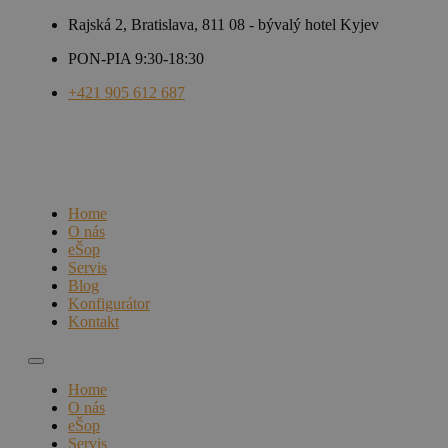
Rajská 2, Bratislava, 811 08 - bývalý hotel Kyjev
PON-PIA 9:30-18:30
+421 905 612 687
Home
O nás
eŠop
Servis
Blog
Konfigurátor
Kontakt
Home
O nás
eŠop
Servis