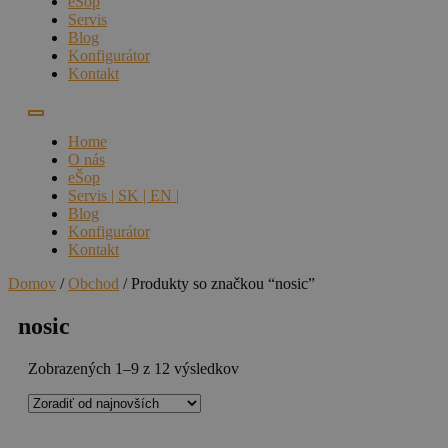
eŠop
Servis
Blog
Konfigurátor
Kontakt
Home
O nás
eŠop
Servis | SK | EN |
Blog
Konfigurátor
Kontakt
Domov
/
Obchod
/ Produkty so značkou “nosic”
nosic
Zoradené
Zobrazených 1–9 z 12 výsledkov
podľa
najnovších