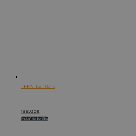
TERN Trail Rack
138.00
€
Pridať do košíka