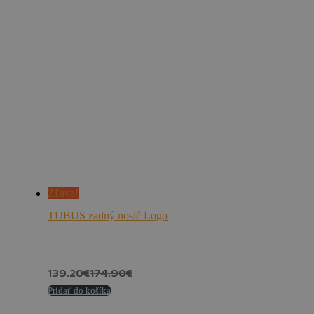
Zľava!
TUBUS zadný nosič Logo
139.20
€
174.90
€
Pridať do košíka