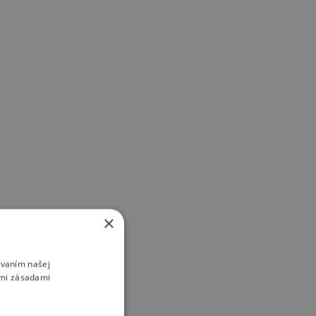
×
ívaním našej
imi zásadami