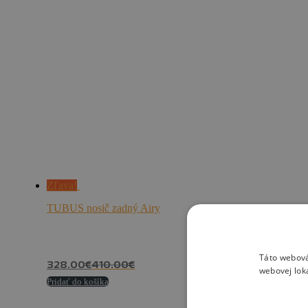
Zľava!
TUBUS nosič zadný Airy
Táto webová
328.00
€
410.00
€
webovej lok
Pridať do košíka