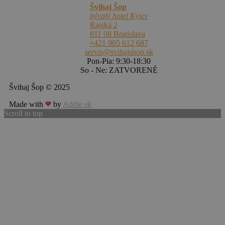
Švihaj Šop
bývalý hotel Kyjev
Rajská 2
811 08 Bratislava
+421 905 612 687
servis@svihajshop.sk
Pon-Pia: 9:30-18:30
So - Ne: ZATVORENÉ
Švihaj Šop © 2025
Made with
by
Addie.sk
Scroll to top