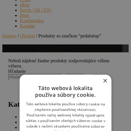
eŠop
Servis | SK | EN |
Blog
Konfigurátor
Kontakt
Domov
/
Obchod
/ Produkty so značkou “pedalstrap”
pedalstrap
Neboli nájdené žiadne produkty zodpovedajúce vášmu
výberu.
Hľadanie
Hľadanie
×
Táto webová lokalita
používa súbory cookie.
Kategórie
Táto webová lokalita používa súbory cookie na
zlepšenie používateľskej skúsenosti.
Používaním našej webovej lokality vyjadrujete
170
Výpredaj
170
súhlas s používaním všetkých súborov cookie v
produktov
2
Uncategorized
2
súlade s našimi zásadami používania súborov
produkty
33
Batohy, messenger bagy a hip bagy
33