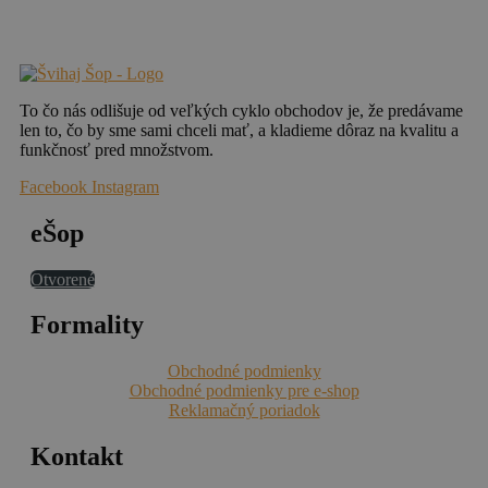
osobných údajov a o zmene a doplnení niektorých zákonov a zákonom č. 452/2021 Z.
z. o elektronických komunikáciách.
To čo nás odlišuje od veľkých cyklo obchodov je, že predávame
len to, čo by sme sami chceli mať, a kladieme dôraz na kvalitu a
funkčnosť pred množstvom.
Facebook
Instagram
eŠop
Otvorené
Formality
Obchodné podmienky
Obchodné podmienky pre e-shop
Reklamačný poriadok
Kontakt