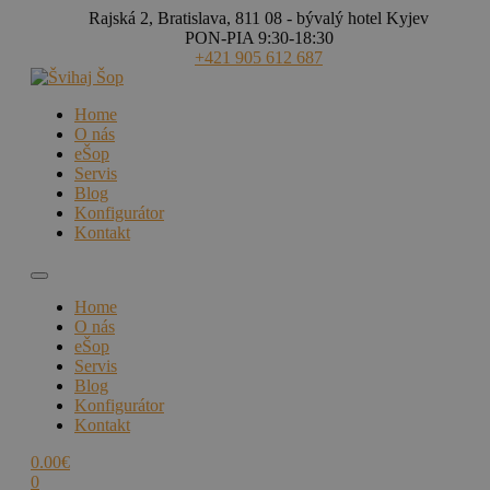
Rajská 2, Bratislava, 811 08 - bývalý hotel Kyjev
PON-PIA 9:30-18:30
+421 905 612 687
Home
O nás
eŠop
Servis
Blog
Konfigurátor
Kontakt
Home
O nás
eŠop
Servis
Blog
Konfigurátor
Kontakt
0.00
€
0