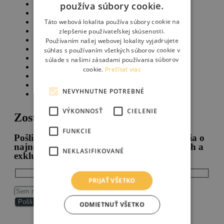
Výpredaj
170
používa súbory cookie.
Uncategorized
2
Táto webová lokalita používa súbory cookie na
Batohy, messenger bagy a hip bagy
33
Cargo bicykle
13
zlepšenie používateľskej skúsenosti.
Bicykle
57
Používaním našej webovej lokality vyjadrujete
Bikepacking
112
súhlas s používaním všetkých súborov cookie v
Komponenty
46
súlade s našimi zásadami používania súborov
Kolesá
10
cookie.
Prečítať viac
Náradie
11
Doplnky a Príslušenstvo
125
NEVYHNUTNE POTREBNÉ
Oblečenie
34
VÝKONNOSŤ
CIELENIE
Zostaň v spojení
FUNKCIE
Pošli nám svoj email a dostávaj upozornenia o
najnovšom tovare v našom Šope, novinkách a
NEKLASIFIKOVANÉ
exkluzívnych akciách.
PRIJAŤ VŠETKO
ODMIETNUŤ VŠETKO