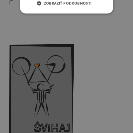
ZOBRAZIŤ PODROBNOSTI
Súhlasím so spracovaním osobných údajov
Vaše osobné údaje spracúvame v súlade so všeobecným nariadením EÚ o ochrane
osobných údajov (2016/679), („GDPR“), zákonom č. 18/2018 Z. z. o ochrane
osobných údajov a o zmene a doplnení niektorých zákonov a zákonom č. 452/2021
Z. z. o elektronických komunikáciách.