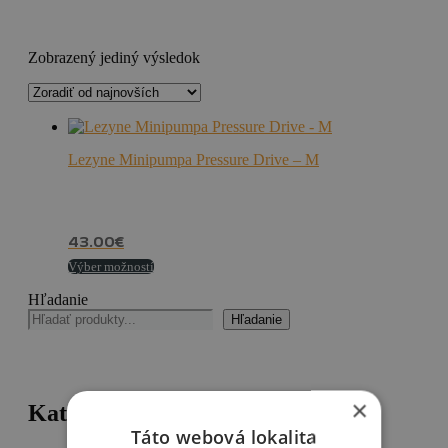
Zobrazený jediný výsledok
Lezyne Minipumpa Pressure Drive – M
43.00
€
Výber možností
Hľadanie
Hľadanie
×
Kategórie
Táto webová lokalita