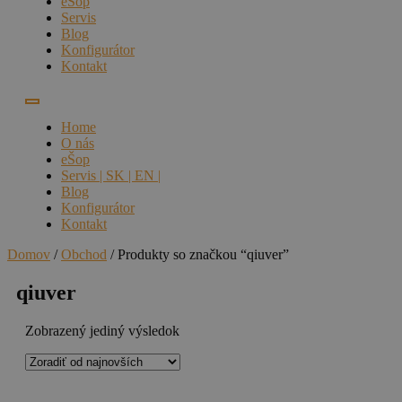
eŠop
Servis
Blog
Konfigurátor
Kontakt
Home
O nás
eŠop
Servis | SK | EN |
Blog
Konfigurátor
Kontakt
Domov
/
Obchod
/ Produkty so značkou “qiuver”
qiuver
Zobrazený jediný výsledok