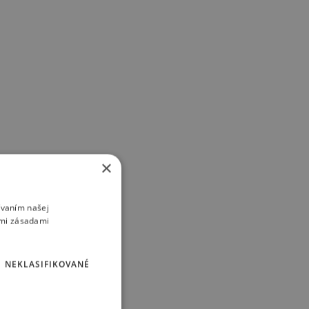
×
ívaním našej
imi zásadami
NEKLASIFIKOVANÉ