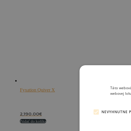
Táto webová
Fyxation Quiver X
webovej lok
NEVYHNUTNE 
2,190.00
€
Pridať do košíka