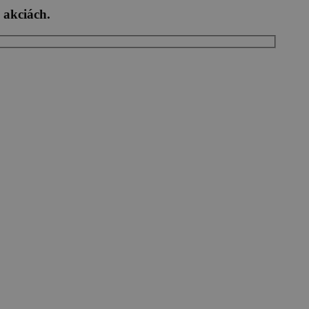
 akciách.
mene a doplnení niektorých zákonov a zákonom č. 452/2021 Z. z. o elektronických