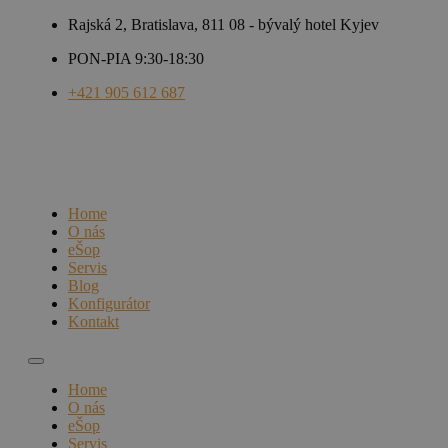
Rajská 2, Bratislava, 811 08 - bývalý hotel Kyjev
PON-PIA 9:30-18:30
+421 905 612 687
Home
O nás
eŠop
Servis
Blog
Konfigurátor
Kontakt
Home
O nás
eŠop
Servis