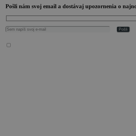
Pošli nám svoj email a dostávaj upozornenia o naj
Súhlasím so spracovaním osobných údajov
Vaše osobné údaje spracúvame v súlade so všeobecným nariadením EÚ o ochrane osobnýc
komunikáciách.