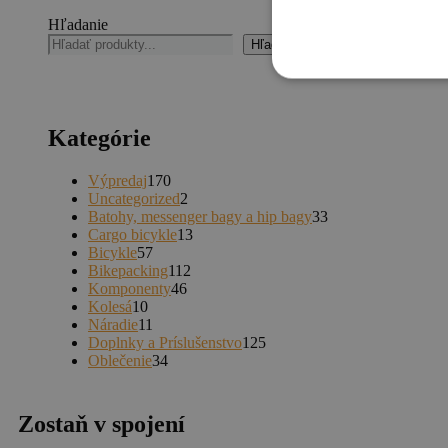
Hľadanie
Hľadanie
Kategórie
Výpredaj
170
Uncategorized
2
Batohy, messenger bagy a hip bagy
33
Cargo bicykle
13
Bicykle
57
Bikepacking
112
Komponenty
46
Kolesá
10
Náradie
11
Doplnky a Príslušenstvo
125
Oblečenie
34
Zostaň v spojení