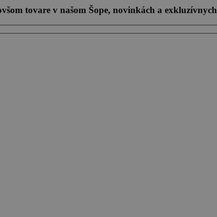
novšom tovare v našom Šope, novinkách a exkluzívnych
h údajov (2016/679), („GDPR“), zákonom č. 18/2018 Z. z. o ochrane osobných údajov a o z