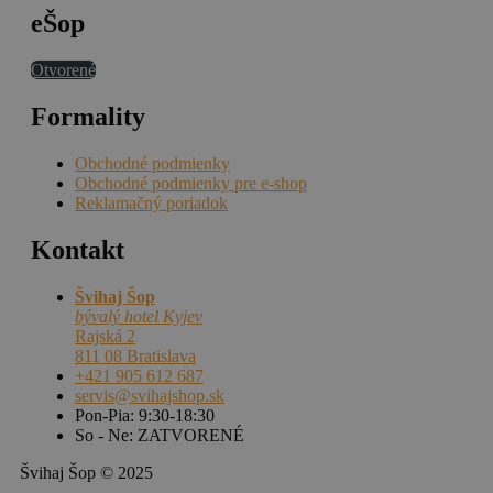
eŠop
Otvorené
Formality
Obchodné podmienky
Obchodné podmienky pre e-shop
Reklamačný poriadok
Kontakt
Švihaj Šop
bývalý hotel Kyjev
Rajská 2
811 08 Bratislava
+421 905 612 687
servis@svihajshop.sk
Pon-Pia: 9:30-18:30
So - Ne: ZATVORENÉ
Švihaj Šop © 2025