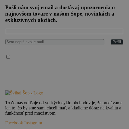
Pošli nám svoj email a dostávaj upozornenia o
najnovšom tovare v našom Šope, novinkách a
exkluzívnych akciách.
Súhlasím so spracovaním osobných údajov
Vaše osobné údaje spracúvame v súlade so všeobecným nariadením EÚ o ochrane
osobných údajov (2016/679), („GDPR“), zákonom č. 18/2018 Z. z. o ochrane
osobných údajov a o zmene a doplnení niektorých zákonov a zákonom č. 452/2021 Z.
z. o elektronických komunikáciách.
To čo nás odlišuje od veľkých cyklo obchodov je, že predávame
len to, čo by sme sami chceli mať, a kladieme dôraz na kvalitu a
funkčnosť pred množstvom.
Facebook
Instagram