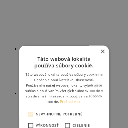
×
Táto webová lokalita
BLB x SQUID ram county lever
používa súbory cookie.
Táto webová lokalita používa súbory cookie na
zlepšenie používateľskej skúsenosti.
644.00
€
Používaním našej webovej lokality vyjadrujete
Pridať do košíka
súhlas s používaním všetkých súborov cookie v
súlade s našimi zásadami používania súborov
cookie.
Prečítať viac
BLB x SQUID ed coating gloss black
NEVYHNUTNE POTREBNÉ
VÝKONNOSŤ
CIELENIE
761.00
€