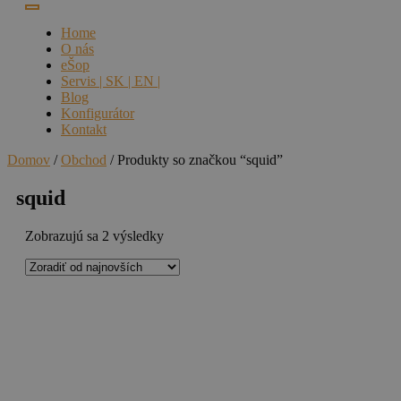
Home
O nás
eŠop
Servis | SK | EN |
Blog
Konfigurátor
Kontakt
Domov
/
Obchod
/ Produkty so značkou “squid”
squid
Zoradené
Zobrazujú sa 2 výsledky
podľa
najnovších