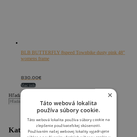
BLB BUTTERFLY 8speed Townbike dusty pink 48"
womens frame
830.00
€
Viac info
×
Hľadanie
Táto webová lokalita
Hľadanie
používa súbory cookie.
Táto webová lokalita používa súbory cookie na
zlepšenie používateľskej skúsenosti.
Kategórie
Používaním našej webovej lokality vyjadrujete
súhlas s používaním všetkých súborov cookie v