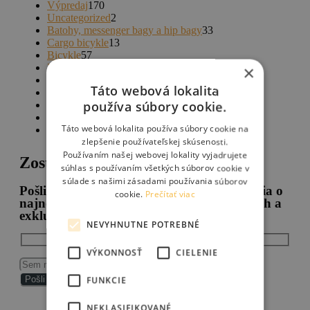
Výpredaj
170
Uncategorized
2
Batohy, messenger bagy a hip bagy
33
Cargo bicykle
13
Bicykle
57
Bikepacking
112
×
Komponenty
46
Táto webová lokalita
Kolesá
10
používa súbory cookie.
Náradie
11
Doplnky a Príslušenstvo
125
Táto webová lokalita používa súbory cookie na
Oblečenie
34
zlepšenie používateľskej skúsenosti.
Používaním našej webovej lokality vyjadrujete
Zostaň v spojení
súhlas s používaním všetkých súborov cookie v
súlade s našimi zásadami používania súborov
Pošli nám svoj email a dostávaj upozornenia o
cookie.
Prečítať viac
najnovšom tovare v našom Šope, novinkách a
exkluzívnych akciách.
NEVYHNUTNE POTREBNÉ
VÝKONNOSŤ
CIELENIE
FUNKCIE
NEKLASIFIKOVANÉ