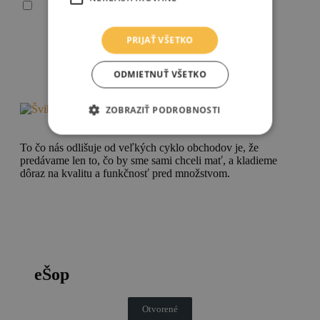
Súhlasím so spracovaním osobných údajov
Vaše osobné údaje spracúvame v súlade so všeobecným nariadením EÚ o ochrane
PRIJAŤ VŠETKO
osobných údajov (2016/679), („GDPR“), zákonom č. 18/2018 Z. z. o ochrane
osobných údajov a o zmene a doplnení niektorých zákonov a zákonom č. 452/2021
Z. z. o elektronických komunikáciách.
ODMIETNUŤ VŠETKO
ZOBRAZIŤ PODROBNOSTI
To čo nás odlišuje od veľkých cyklo obchodov je, že
predávame len to, čo by sme sami chceli mať, a kladieme
dôraz na kvalitu a funkčnosť pred množstvom.
eŠop
Otvorené