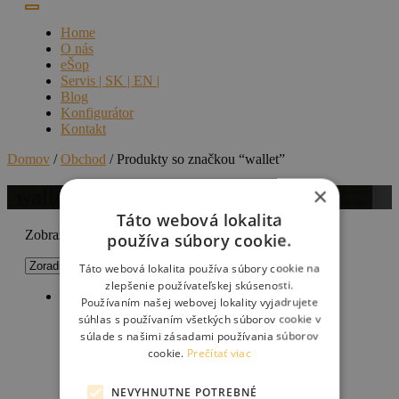
Home
O nás
eŠop
Servis | SK | EN |
Blog
Konfigurátor
Kontakt
Domov
/
Obchod
/ Produkty so značkou “wallet”
×
wallet
Táto webová lokalita
Zobrazený jediný výsledok
používa súbory cookie.
Táto webová lokalita používa súbory cookie na
zlepšenie používateľskej skúsenosti.
Používaním našej webovej lokality vyjadrujete
súhlas s používaním všetkých súborov cookie v
Bagaboo peňaženka
súlade s našimi zásadami používania súborov
cookie.
Prečítať viac
NEVYHNUTNE POTREBNÉ