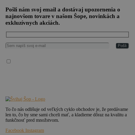
Pošli nám svoj email a dostávaj upozornenia o
najnovšom tovare v našom Šope, novinkách a
exkluzívnych akciách.
Súhlasím so spracovaním osobných údajov
Vaše osobné údaje spracúvame v súlade so všeobecným nariadením EÚ o ochrane
osobných údajov (2016/679), („GDPR“), zákonom č. 18/2018 Z. z. o ochrane
osobných údajov a o zmene a doplnení niektorých zákonov a zákonom č. 452/2021 Z.
z. o elektronických komunikáciách.
To čo nás odlišuje od veľkých cyklo obchodov je, že predávame
len to, čo by sme sami chceli mať, a kladieme dôraz na kvalitu a
funkčnosť pred množstvom.
Facebook
Instagram