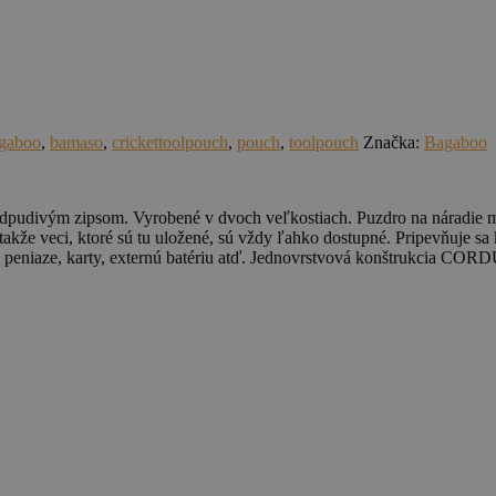
gaboo
,
bamaso
,
crickettoolpouch
,
pouch
,
toolpouch
Značka:
Bagaboo
dpudivým zipsom. Vyrobené v dvoch veľkostiach. Puzdro na náradie má
 takže veci, ktoré sú tu uložené, sú vždy ľahko dostupné. Pripevňuje 
 peniaze, karty, externú batériu atď. Jednovrstvová konštrukcia CO