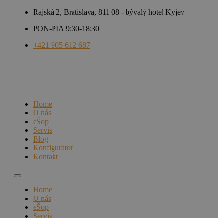
Rajská 2, Bratislava, 811 08 - bývalý hotel Kyjev
PON-PIA 9:30-18:30
+421 905 612 687
Home
O nás
eŠop
Servis
Blog
Konfigurátor
Kontakt
Home
O nás
eŠop
Servis