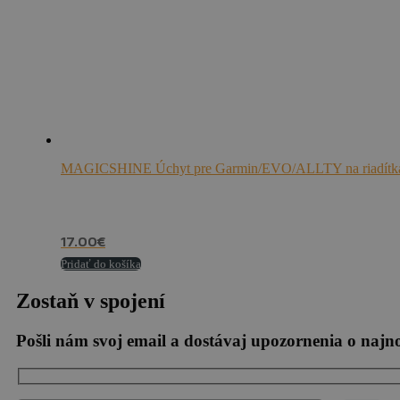
MAGICSHINE Úchyt pre Garmin/EVO/ALLTY na riadítk
17.00
€
Pridať do košíka
Zostaň v spojení
Pošli nám svoj email a dostávaj upozornenia o naj