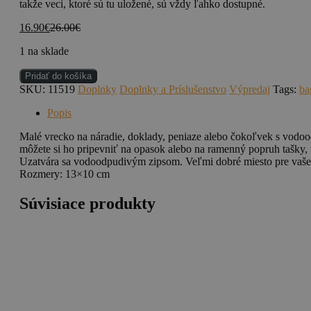
takže veci, ktoré sú tu uložené, sú vždy ľahko dostupné.
16.90
€
26.00
€
1 na sklade
množstvo
Pridať do košíka
BAGABOO
SKU:
11519
Doplnky
Doplnky a Príslušenstvo
Výpredaj
Tags:
ba
Cricket
tool
Popis
pouch
S
Malé vrecko na náradie, doklady, peniaze alebo čokoľvek s vodoo
-
môžete si ho pripevniť na opasok alebo na ramenný popruh tašky,
BA
Uzatvára sa vodoodpudivým zipsom. Veľmi dobré miesto pre vaše
MASSO
Rozmery: 13×10 cm
CAMO
Súvisiace produkty