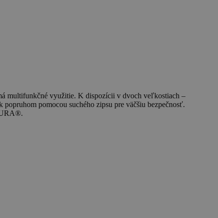
 multifunkčné využitie. K dispozícii v dvoch veľkostiach –
sa k popruhom pomocou suchého zipsu pre väčšiu bezpečnosť.
RDURA®.