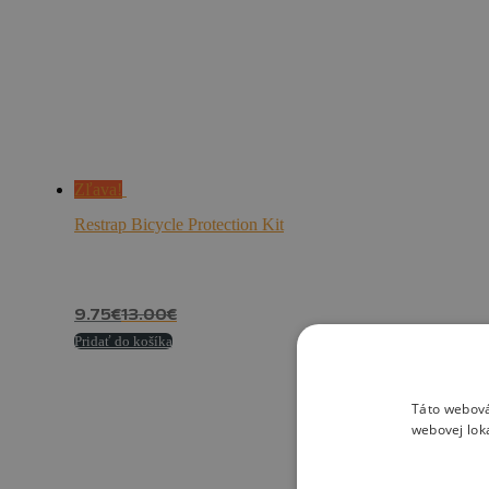
Zľava!
Restrap Bicycle Protection Kit
9.75
€
13.00
€
Pridať do košíka
Táto webová
webovej lok