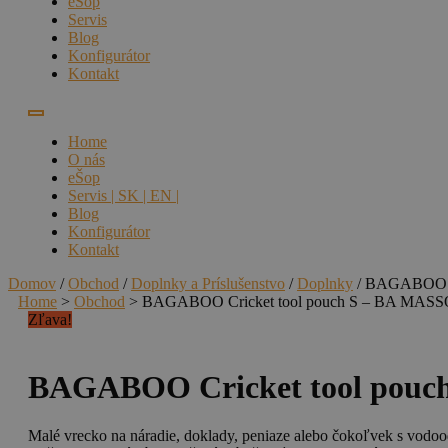
eŠop
Servis
Blog
Konfigurátor
Kontakt
Home
O nás
eŠop
Servis | SK | EN |
Blog
Konfigurátor
Kontakt
Domov
/
Obchod
/
Doplnky a Príslušenstvo
/
Doplnky
/ BAGABOO C
Home
>
Obchod
>
BAGABOO Cricket tool pouch S – BA MA
Zľava!
BAGABOO Cricket tool pou
Malé vrecko na náradie, doklady, peniaze alebo čokoľvek s vodoo