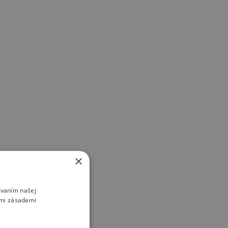
×
ívaním našej
imi zásadami