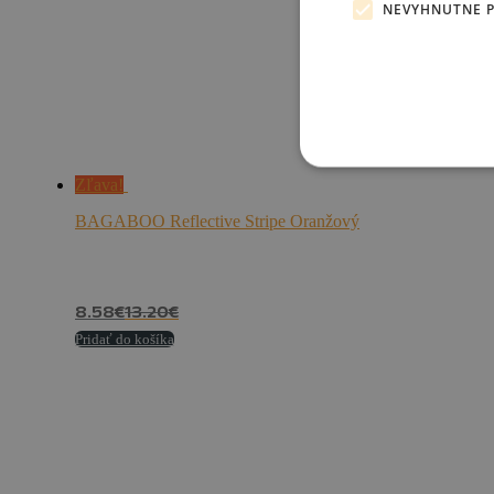
NEVYHNUTNE 
Zľava!
BAGABOO Reflective Stripe Oranžový
8.58
€
13.20
€
Pridať do košíka