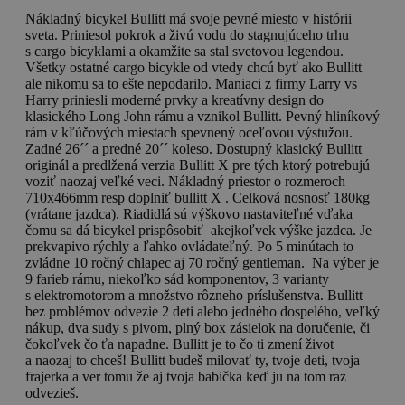
Nákladný bicykel Bullitt má svoje pevné miesto v histórii
sveta. Priniesol pokrok a živú vodu do stagnujúceho trhu
s cargo bicyklami a okamžite sa stal svetovou legendou.
Všetky ostatné cargo bicykle od vtedy chcú byť ako Bullitt
ale nikomu sa to ešte nepodarilo. Maniaci z firmy Larry vs
Harry priniesli moderné prvky a kreatívny design do
klasického Long John rámu a vznikol Bullitt. Pevný hliníkový
rám v kľúčových miestach spevnený oceľovou výstužou.
Zadné 26´´ a predné 20´´ koleso. Dostupný klasický Bullitt
originál a predlžená verzia Bullitt X pre tých ktorý potrebujú
voziť naozaj veľké veci. Nákladný priestor o rozmeroch
710x466mm resp doplniť bullitt X . Celková nosnosť 180kg
(vrátane jazdca). Riadidlá sú výškovo nastaviteľné vďaka
čomu sa dá bicykel prispôsobiť akejkoľvek výške jazdca. Je
prekvapivo rýchly a ľahko ovládateľný. Po 5 minútach to
zvládne 10 ročný chlapec aj 70 ročný gentleman. Na výber je
9 farieb rámu, niekoľko sád komponentov, 3 varianty
s elektromotorom a množstvo rôzneho príslušenstva. Bullitt
bez problémov odvezie 2 deti alebo jedného dospelého, veľký
nákup, dva sudy s pivom, plný box zásielok na doručenie, či
čokoľvek čo ťa napadne. Bullitt je to čo ti zmení život
a naozaj to chceš! Bullitt budeš milovať ty, tvoje deti, tvoja
frajerka a ver tomu že aj tvoja babička keď ju na tom raz
odvezieš.