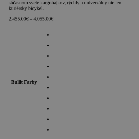
súčasnom svete kargobajkov, rýchly a univerzálny nie len
kuriérsky bicykel.
Price
2,455.00
€
–
4,055.00
€
range:
2,455.00€
through
4,055.00€
Bullit Farby