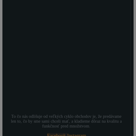
To čo nás odlišuje od veľkých cyklo obchodov je, že predávame
len to, čo by sme sami chceli mať, a kladieme dôraz na kvalitu a
funkčnosť pred množstvom.
Facebook
Instagram