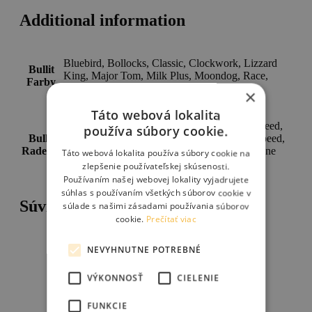
Additional information
Bluebird, Bollocks, Classic, Clockwork, Lizzard
Bullit
King, Major Tom, Milk Plus, Moondog, Race,
Farby
Raw
×
Táto webová lokalita
Shimano XT 12-speed, Shimano Deore 20-speed,
používa súbory cookie.
Bullit
Shimano Nexus 7-speed, Shimano Alfine 8-speed,
Radenie
Shimano Alfine 8-speed w/Belt, Shimano Alfine
Táto webová lokalita používa súbory cookie na
11-speed w/Belt
zlepšenie používateľskej skúsenosti.
Používaním našej webovej lokality vyjadrujete
súhlas s používaním všetkých súborov cookie v
Súvisiace produkty
súlade s našimi zásadami používania súborov
cookie.
Prečítať viac
NEVYHNUTNE POTREBNÉ
VÝKONNOSŤ
CIELENIE
FUNKCIE