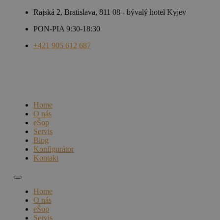
Rajská 2, Bratislava, 811 08 - bývalý hotel Kyjev
PON-PIA 9:30-18:30
+421 905 612 687
Home
O nás
eŠop
Servis
Blog
Konfigurátor
Kontakt
Home
O nás
eŠop
Servis