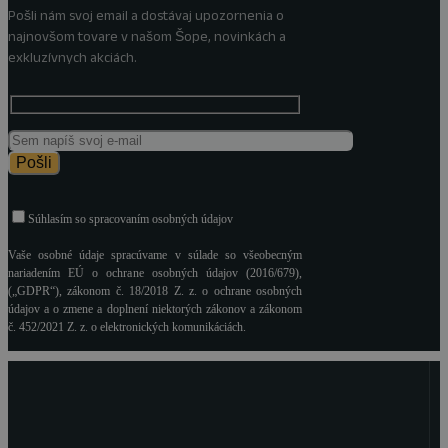
na
Pošli nám svoj email a dostávaj upozornenia o
stránke
najnovšom tovare v našom Šope, novinkách a
produktu.
exkluzívnych akciách.
Súhlasím so spracovaním osobných údajov
Vaše osobné údaje spracúvame v súlade so všeobecným
nariadením EÚ o ochrane osobných údajov (2016/679),
(„GDPR“), zákonom č. 18/2018 Z. z. o ochrane osobných
údajov a o zmene a doplnení niektorých zákonov a zákonom
č. 452/2021 Z. z. o elektronických komunikáciách.