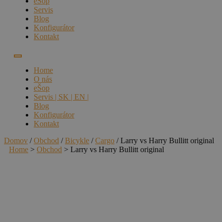
eŠop
Servis
Blog
Konfigurátor
Kontakt
Home
O nás
eŠop
Servis | SK | EN |
Blog
Konfigurátor
Kontakt
Domov
/
Obchod
/
Bicykle
/
Cargo
/ Larry vs Harry Bullitt original
Home
>
Obchod
>
Larry vs Harry Bullitt original