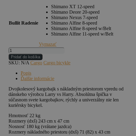
Shimano XT 12-speed
Shimano Deore 20-speed
Shimano Nexus 7-speed
Bullit Radenie
Shimano Alfine 8-speed
Shimano Alfine 8-speed w/Belt
Shimano Alfine 11-speed w/Belt
Vymazať
množstvo
Larry
Pridať do košíka
vs
SKU:
N/A
Cargo
Cargo bicykle
Harry
Bullitt
Popis
original
Ďalšie informácie
Dvojkolesový kargobajk s nákladným priestorom vpredu od
dánskeho výrobcu Larry vs Harry. Absolútna špička v
súčasnom svete kargobajkov, rýchly a univerzálny nie len
kuriérsky bicykel.
Hmotnosť 22 kg
Rozmery (dxš) 243 cm x 47 cm
Nosnosť 180 kg (vrátane jazdca)
Rozmery nákladného priestoru (dxš) 71 (82) x 43 cm