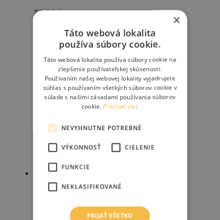
39.90
€
×
Viac info
Táto webová lokalita
používa súbory cookie.
Táto webová lokalita používa súbory cookie na
zlepšenie používateľskej skúsenosti.
Používaním našej webovej lokality vyjadrujete
súhlas s používaním všetkých súborov cookie v
súlade s našimi zásadami používania súborov
cookie.
Prečítať viac
NEVYHNUTNE POTREBNÉ
VÝKONNOSŤ
CIELENIE
FUNKCIE
NEKLASIFIKOVANÉ
MAGICSHINE ALLTY 1500 predné svetlo
PRIJAŤ VŠETKO