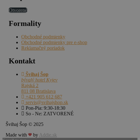
Otvorené
Formality
Obchodné podmienky
Obchodné podmienky pre e-shop
Reklamačný poriadok
Kontakt
Švihaj Šop
bývalý hotel Kyjev
Rajská 2
811 08 Bratislava
+421 905 612 687
servis@svihajshop.sk
Pon-Pia: 9:30-18:30
So - Ne: ZATVORENÉ
Švihaj Šop © 2025
Made with
by
Addie.sk