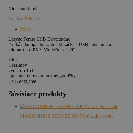
Nie je na sklade
Svetlá a Blikačky
Popis
Lezyne Femto USB Drive zadné
Ľahká a kompaktná zadná blikačka s USB nabíjaním a
odolnosťou IPX7. Viditeľnost 180°.
5 lm
5 režimov
výdrž do 15 h
upínanie pomocou pružnej gumičky
USB dobíjanie
Súvisiace produkty
MAGICSHINE SEEMEE 100 V2.0 zadné svetlo