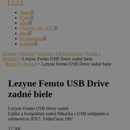
Home
O nás
eŠop
Servis | SK | EN |
Blog
Konfigurátor
Kontakt
Domov
/
Obchod
/
Doplnky a Príslušenstvo
/
Svetlá a
Blikačky
/ Lezyne Femto USB Drive zadné biele
Home
>
Obchod
>
Lezyne Femto USB Drive zadné biele
Lezyne Femto USB Drive
zadné biele
Lezyne Femto USB Drive zadné
Ľahká a kompaktná zadná blikačka s USB nabíjaním a
odolnosťou IPX7. Viditeľnost 180°.
17.50
€