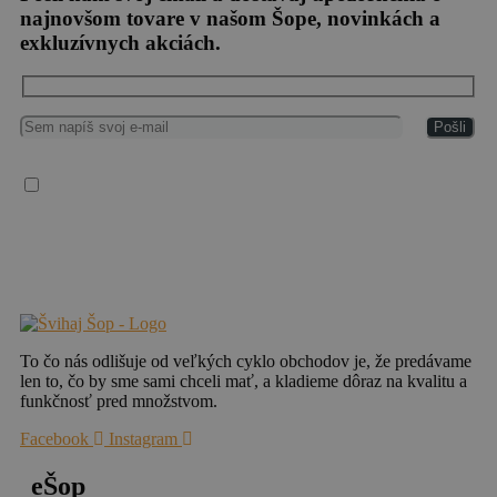
najnovšom tovare v našom Šope, novinkách a
exkluzívnych akciách.
Súhlasím so spracovaním osobných údajov
Vaše osobné údaje spracúvame v súlade so všeobecným nariadením EÚ o ochrane
osobných údajov (2016/679), („GDPR“), zákonom č. 18/2018 Z. z. o ochrane
osobných údajov a o zmene a doplnení niektorých zákonov a zákonom č. 452/2021 Z.
z. o elektronických komunikáciách.
To čo nás odlišuje od veľkých cyklo obchodov je, že predávame
len to, čo by sme sami chceli mať, a kladieme dôraz na kvalitu a
funkčnosť pred množstvom.
Facebook
Instagram
eŠop