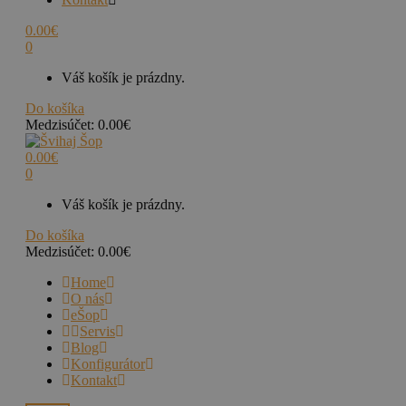
0.00
€
0
Váš košík je prázdny.
Do košíka
Medzisúčet:
0.00
€
0.00
€
0
Váš košík je prázdny.
Do košíka
Medzisúčet:
0.00
€
Home
O nás
eŠop
Servis
Blog
Konfigurátor
Kontakt