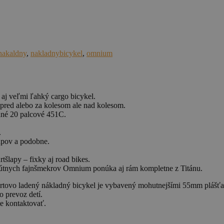
nakaldny
,
nakladnybicykel
,
omnium
e aj veľmi ľahký cargo bicykel.
 pred alebo za kolesom ale nad kolesom.
dné 20 palcové 451C.
.
upov a podobne.
tšlapy – fixky aj road bikes.
lútnych fajnšmekrov Omnium ponúka aj rám kompletne z Titánu.
rtovo ladený nákladný bicykel je vybavený mohutnejšími 55mm plášťam
 prevoz detí.
te kontaktovať.