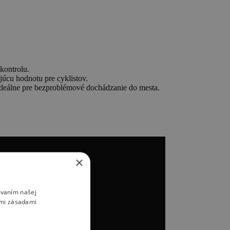
kontrolu.
úcu hodnotu pre cyklistov.
ideálne pre bezproblémové dochádzanie do mesta.
×
ívaním našej
imi zásadami