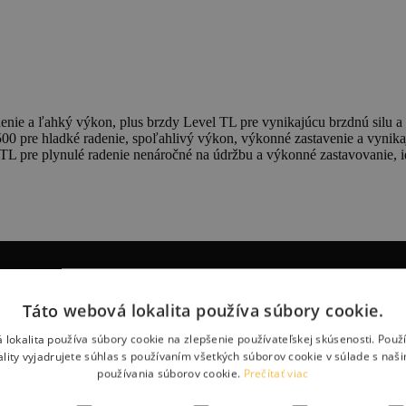
ie a ľahký výkon, plus brzdy Level TL pre vynikajúcu brzdnú silu a 
 pre hladké radenie, spoľahlivý výkon, výkonné zastavenie a vynikaj
TL pre plynulé radenie nenáročné na údržbu a výkonné zastavovanie, 
Táto webová lokalita používa súbory cookie.
 lokalita používa súbory cookie na zlepšenie používateľskej skúsenosti. Použ
ality vyjadrujete súhlas s používaním všetkých súborov cookie v súlade s naš
používania súborov cookie.
Prečítať viac