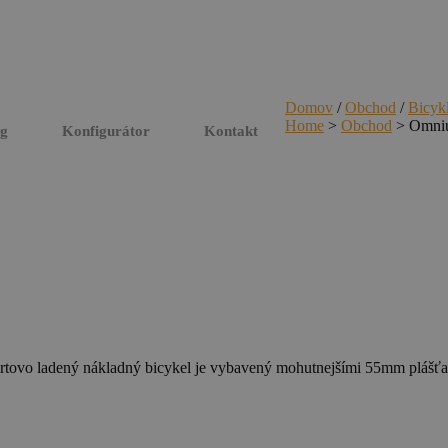
Domov
/
Obchod
/
Bicyk
Home
>
Obchod
>
Omni
og
Konfigurátor
Kontakt
rtovo ladený nákladný bicykel je vybavený mohutnejšími 55mm plášťam