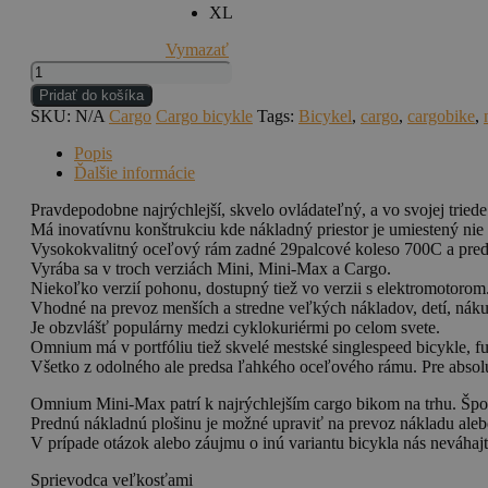
XL
Vymazať
množstvo
Omnium
Pridať do košíka
Mini-
SKU:
N/A
Cargo
Cargo bicykle
Tags:
Bicykel
,
cargo
,
cargobike
,
Max
V3
Popis
Ďalšie informácie
Pravdepodobne najrýchlejší, skvelo ovládateľný, a vo svojej tried
Má inovatívnu konštrukciu kde nákladný priestor je umiestený nie
Vysokokvalitný oceľový rám zadné 29palcové koleso 700C a pre
Vyrába sa v troch verziách Mini, Mini-Max a Cargo.
Niekoľko verzií pohonu, dostupný tiež vo verzii s elektromotorom
Vhodné na prevoz menších a stredne veľkých nákladov, detí, nák
Je obzvlášť populárny medzi cyklokuriérmi po celom svete.
Omnium má v portfóliu tiež skvelé mestské singlespeed bicykle, fur
Všetko z odolného ale predsa ľahkého oceľového rámu. Pre abso
Omnium Mini-Max patrí k najrýchlejším cargo bikom na trhu. Špo
Prednú nákladnú plošinu je možné upraviť na prevoz nákladu alebo
V prípade otázok alebo záujmu o inú variantu bicykla nás neváhaj
Sprievodca veľkosťami