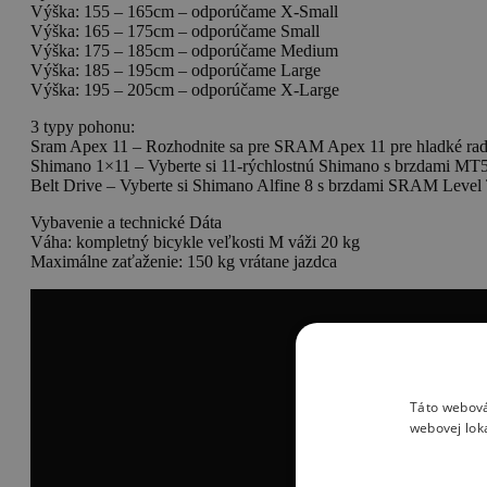
Výška: 155 – 165cm – odporúčame X-Small
Výška: 165 – 175cm – odporúčame Small
Výška: 175 – 185cm – odporúčame Medium
Výška: 185 – 195cm – odporúčame Large
Výška: 195 – 205cm – odporúčame X-Large
3 typy pohonu:
Sram Apex 11 – Rozhodnite sa pre SRAM Apex 11 pre hladké raden
Shimano 1×11 – Vyberte si 11-rýchlostnú Shimano s brzdami MT500
Belt Drive – Vyberte si Shimano Alfine 8 s brzdami SRAM Level 
Vybavenie a technické Dáta
Váha: kompletný bicykle veľkosti M váži 20 kg
Maximálne zaťaženie: 150 kg vrátane jazdca
Táto webová
webovej lok