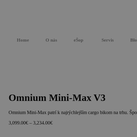
Home
O nás
eŠop
Servis
Bl
Omnium Mini-Max V3
Omnium Mini-Max patrí k najrýchlejším cargo bikom na trhu. Špo
Price
3,099.00
€
–
3,234.00
€
range:
3,099.00€