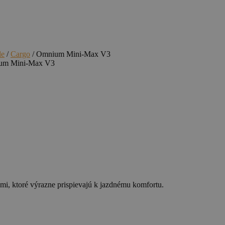
le
/
Cargo
/ Omnium Mini-Max V3
um Mini-Max V3
i, ktoré výrazne prispievajú k jazdnému komfortu.