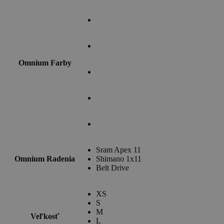
through
3,234.00€
Omnium Farby
Sram Apex 11
Omnium Radenia
Shimano 1x11
Belt Drive
XS
S
M
Veľkosť
L