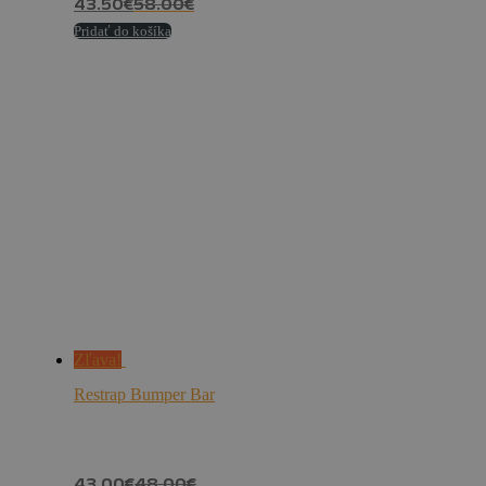
43.50
€
58.00
€
Pridať do košíka
Zľava!
Restrap Bumper Bar