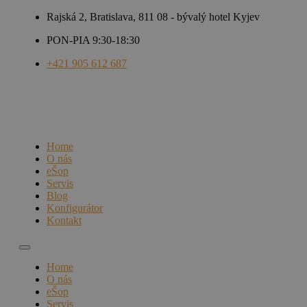
Rajská 2, Bratislava, 811 08 - bývalý hotel Kyjev
PON-PIA 9:30-18:30
+421 905 612 687
Home
O nás
eŠop
Servis
Blog
Konfigurátor
Kontakt
Home
O nás
eŠop
Servis