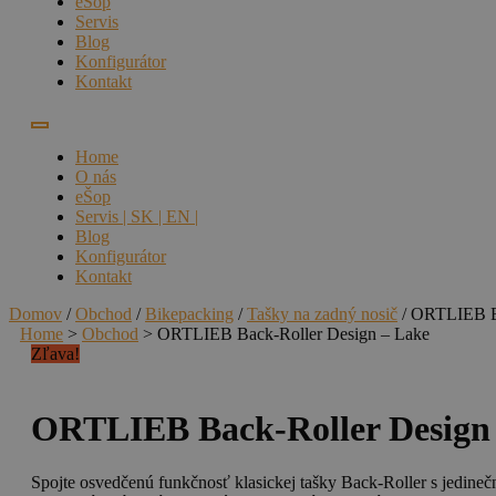
eŠop
Servis
Blog
Konfigurátor
Kontakt
Home
O nás
eŠop
Servis | SK | EN |
Blog
Konfigurátor
Kontakt
Domov
/
Obchod
/
Bikepacking
/
Tašky na zadný nosič
/ ORTLIEB Ba
Home
>
Obchod
>
ORTLIEB Back-Roller Design – Lake
Zľava!
ORTLIEB Back-Roller Design
Spojte osvedčenú funkčnosť klasickej tašky Back-Roller s jedin