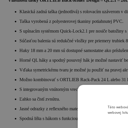
Vlastnosti tašky ORTLIEB Back-Roller Design – QL2.1 – 20L
Klasická zadná taška (jednotlivá) s rolovacím uzáverom v diz
Taška vyrobená z polyesterovej tkaniny potiahnutej PVC.
S upínacím systémom Quick-Lock2.1 pre nosiče batožiny s
Súčasťou balenia sú redukčné vložky pre priemery trubiek 8
Haky 18 mm a 20 mm sú dostupné samostatne ako príslušenst
Horné QL háky a spodný posuvný hák je možné nastaviť be
Vďaka symetrickému tvaru je možné ju použiť na pravej aleb
Možno kombinovať s ORTLIEB Rack-Pack 24 L alebo 31 L 
S integrovaným vnútorným vreckom a ramenným popruhom
Ľahko sa čistí zvnútra.
Táto webová
Jasné odrazky z reflexného materiálu 3M Scotchlite.
webovej lok
Spodná lišta s hákom s funkciou proti poškriabaniu na ochra