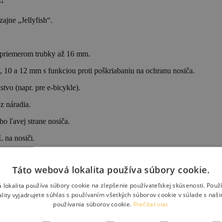
:
ajne „Jellyfish“.
 priemerom trubky až 16 mm.
, 10 a 12 mm s funkciou proti poškriabaniu na ochranu nosiča.
vo (napr. pre e-bicykle).
z náradia.
o ľavej strane nosiča.
na nosiči.
.
Táto webová lokalita používa súbory cookie.
 lokalita používa súbory cookie na zlepšenie používateľskej skúsenosti. Použ
ality vyjadrujete súhlas s používaním všetkých súborov cookie v súlade s naš
používania súborov cookie.
Prečítať viac
nu nosiča batožiny.