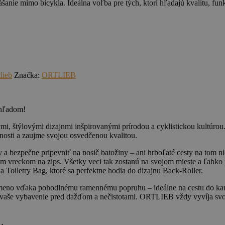
šanie mimo bicykla. Ideálna voľba pre tých, ktorí hľadajú kvalitu, f
tlieb
Značka:
ORTLIEB
zhľadom!
i, štýlovými dizajnmi inšpirovanými prírodou a cyklistickou kultúrou.
osti a zaujme svojou osvedčenou kvalitou.
bezpečne pripevniť na nosič batožiny – ani hrboľaté cesty na tom ni
vreckom na zips. Všetky veci tak zostanú na svojom mieste a ľahko prís
 Toiletry Bag, ktoré sa perfektne hodia do dizajnu Back-Roller.
 rameno vďaka pohodlnému ramennému popruhu – ideálne na cestu do ka
 vaše vybavenie pred dažďom a nečistotami. ORTLIEB vždy vyvíja svo