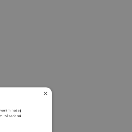
×
ívaním našej
imi zásadami