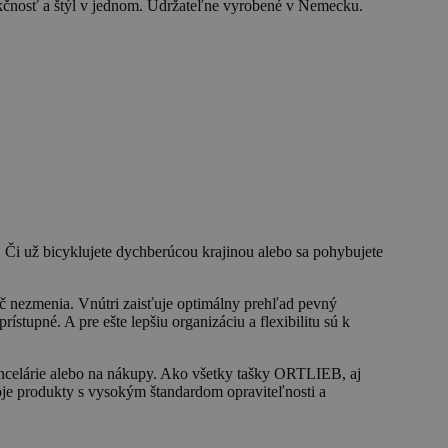
unkčnosť a štýl v jednom. Udržateľne vyrobené v Nemecku.
 Či už bicyklujete dychberúcou krajinou alebo sa pohybujete
č nezmenia. Vnútri zaisťuje optimálny prehľad pevný
tupné. A pre ešte lepšiu organizáciu a flexibilitu sú k
ncelárie alebo na nákupy. Ako všetky tašky ORTLIEB, aj
je produkty s vysokým štandardom opraviteľnosti a