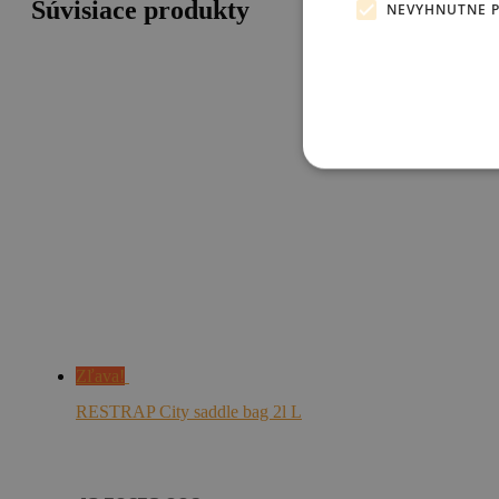
Súvisiace produkty
NEVYHNUTNE 
Zľava!
RESTRAP City saddle bag 2l L