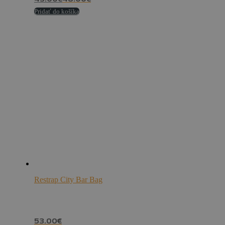
43.00
€
48.00
€
Pridať do košíka
Restrap City Bar Bag
53.00
€