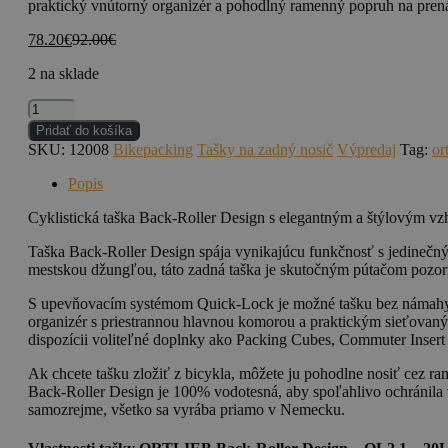
praktický vnútorný organizér a pohodlný ramenný popruh na prená
78.20
€
92.00
€
2 na sklade
množstvo
ORTLIEB
Pridať do košíka
Back-
SKU:
12008
Bikepacking
Tašky na zadný nosič
Výpredaj
Tag:
or
Roller
Design
Popis
-
Lake
Cyklistická taška Back-Roller Design s elegantným a štýlovým v
Taška Back-Roller Design spája vynikajúcu funkčnosť s jedinečným
mestskou džungľou, táto zadná taška je skutočným pútačom pozorn
S upevňovacím systémom Quick-Lock je možné tašku bez námahy a 
organizér s priestrannou hlavnou komorou a praktickým sieťovaným 
dispozícii voliteľné doplnky ako Packing Cubes, Commuter Insert a
Ak chcete tašku zložiť z bicykla, môžete ju pohodlne nosiť cez
Back-Roller Design je 100% vodotesná, aby spoľahlivo ochránila
samozrejme, všetko sa vyrába priamo v Nemecku.