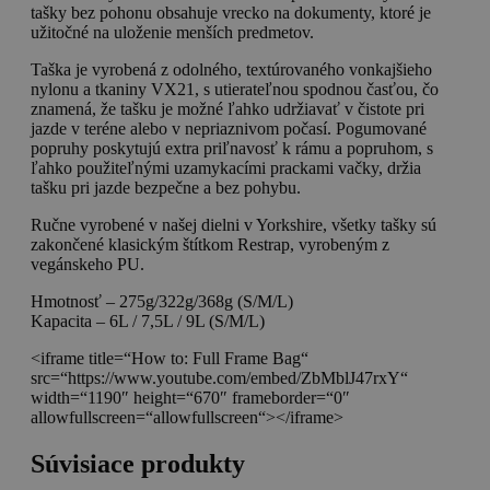
tašky bez pohonu obsahuje vrecko na dokumenty, ktoré je
užitočné na uloženie menších predmetov.
Taška je vyrobená z odolného, ​​textúrovaného vonkajšieho
nylonu a tkaniny VX21, s utierateľnou spodnou časťou, čo
znamená, že tašku je možné ľahko udržiavať v čistote pri
jazde v teréne alebo v nepriaznivom počasí. Pogumované
popruhy poskytujú extra priľnavosť k rámu a popruhom, s
ľahko použiteľnými uzamykacími prackami vačky, držia
tašku pri jazde bezpečne a bez pohybu.
Ručne vyrobené v našej dielni v Yorkshire, všetky tašky sú
zakončené klasickým štítkom Restrap, vyrobeným z
vegánskeho PU.
Hmotnosť – 275g/322g/368g (S/M/L)
Kapacita – 6L / 7,5L / 9L (S/M/L)
<iframe title=“How to: Full Frame Bag“
src=“https://www.youtube.com/embed/ZbMblJ47rxY“
width=“1190″ height=“670″ frameborder=“0″
allowfullscreen=“allowfullscreen“></iframe>
Súvisiace produkty