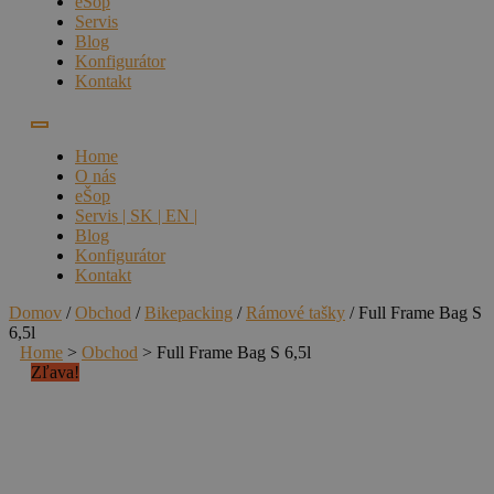
eŠop
Servis
Blog
Konfigurátor
Kontakt
Home
O nás
eŠop
Servis | SK | EN |
Blog
Konfigurátor
Kontakt
Domov
/
Obchod
/
Bikepacking
/
Rámové tašky
/ Full Frame Bag S
6,5l
Home
>
Obchod
>
Full Frame Bag S 6,5l
Zľava!