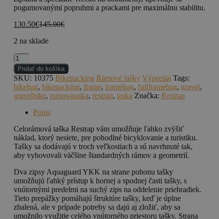
pogumovanými popruhmi a prackami pre maximálnu stabilitu.
130.50
€
145.00
€
2 na sklade
množstvo
Full
Pridať do košíka
Frame
SKU:
10375
Bikepacking
Rámové tašky
Výpredaj
Tags:
Bag
bikebag
,
bikepacking
,
frame
,
framebag
,
fullframebag
,
gravel
,
S
gravelbike
,
ramovataska
,
restrap
,
taska
Značka:
Restrap
6,5l
Popis
Celorámová taška Restrap vám umožňuje ľahko zvýšiť
náklad, ktorý nesiete, pre pohodlné bicyklovanie a turistiku.
Tašky sa dodávajú v troch veľkostiach a sú navrhnuté tak,
aby vyhovovali väčšine štandardných rámov a geometrií.
Dva zipsy Aquaguard YKK na strane pohonu tašky
umožňujú ľahký prístup k hornej a spodnej časti tašky, s
vnútornými predelmi na suchý zips na oddelenie priehradiek.
Tieto prepážky pomáhajú štruktúre tašky, keď je úplne
zbalená, ale v prípade potreby sa dajú aj zložiť, aby sa
umožnilo využitie celého vnútorného priestoru tašky. Strana