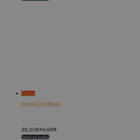
Zľava!
Restrap Tool Pouch
36.00
€
40.00
€
Pridať do košíka