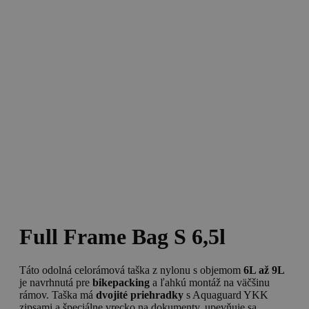
Full Frame Bag S 6,5l
Táto odolná celorámová taška z nylonu s objemom
6L až 9L
je navrhnutá pre
bikepacking
a ľahkú montáž na väčšinu
rámov. Taška má
dvojité priehradky
s Aquaguard YKK
zipsami a špeciálne vrecko na dokumenty, upevňuje sa