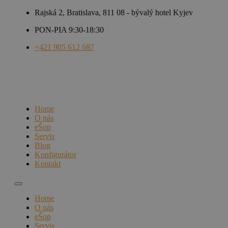
Rajská 2, Bratislava, 811 08 - bývalý hotel Kyjev
PON-PIA 9:30-18:30
+421 905 612 687
Home
O nás
eŠop
Servis
Blog
Konfigurátor
Kontakt
Home
O nás
eŠop
Servis