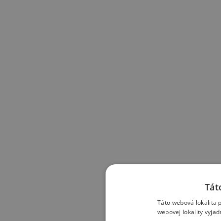
Tát
Táto webová lokalita 
webovej lokality vyja