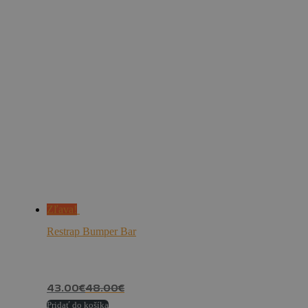
Zľava!
Restrap Bumper Bar
43.00
€
48.00
€
Pridať do košíka