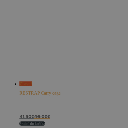
Zľava!
RESTRAP Carry cage
41.50
€
46.00
€
Pridať do košíka