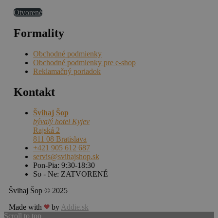
Otvorené
Formality
Obchodné podmienky
Obchodné podmienky pre e-shop
Reklamačný poriadok
Kontakt
Švihaj Šop
bývalý hotel Kyjev
Rajská 2
811 08 Bratislava
+421 905 612 687
servis@svihajshop.sk
Pon-Pia: 9:30-18:30
So - Ne: ZATVORENÉ
Švihaj Šop © 2025
Made with
by
Addie.sk
Scroll to top