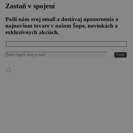
Zostaň v spojení
Pošli nám svoj email a dostávaj upozornenia o
najnovšom tovare v našom Šope, novinkách a
exkluzívnych akciách.
Súhlasím so spracovaním osobných údajov
Vaše osobné údaje spracúvame v súlade so všeobecným nariadením EÚ o ochrane
osobných údajov (2016/679), („GDPR“), zákonom č. 18/2018 Z. z. o ochrane
osobných údajov a o zmene a doplnení niektorých zákonov a zákonom č. 452/2021 Z.
z. o elektronických komunikáciách.