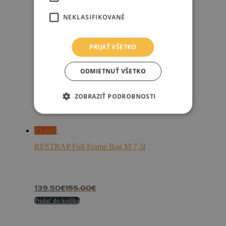
NEKLASIFIKOVANÉ
PRIJAŤ VŠETKO
ODMIETNUŤ VŠETKO
ZOBRAZIŤ PODROBNOSTI
Zľava!
RESTRAP Full Frame Bag M 7,5l
139.50
€
155.00
€
Pridať do košíka