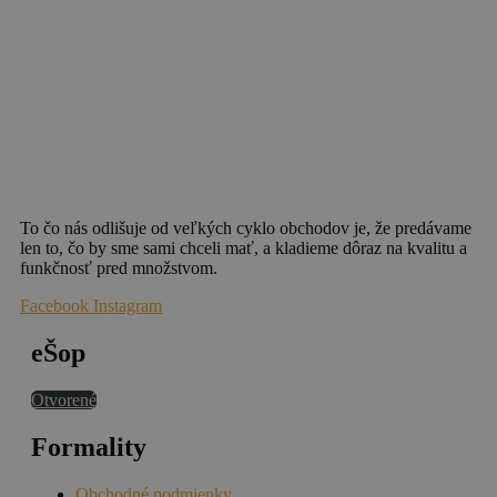
To čo nás odlišuje od veľkých cyklo obchodov je, že predávame
len to, čo by sme sami chceli mať, a kladieme dôraz na kvalitu a
funkčnosť pred množstvom.
Facebook
Instagram
eŠop
Otvorené
Formality
Obchodné podmienky