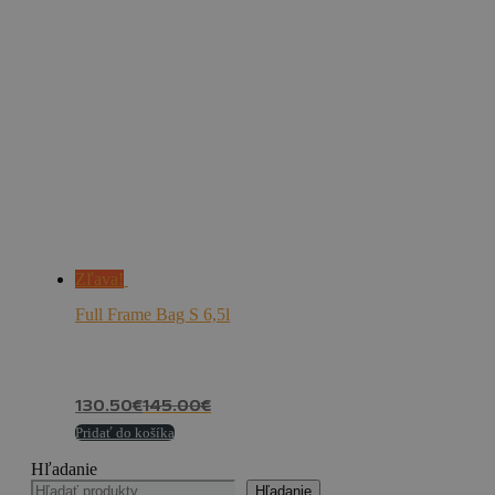
Zľava!
Full Frame Bag S 6,5l
130.50
€
145.00
€
Pridať do košíka
Hľadanie
Hľadanie