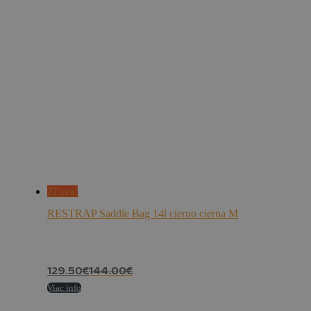
Zľava!
RESTRAP Saddle Bag 14l cierno cierna M
129.50
€
144.00
€
Viac info