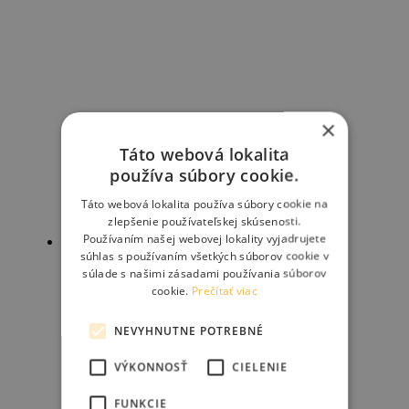
×
Táto webová lokalita
používa súbory cookie.
Táto webová lokalita používa súbory cookie na
zlepšenie používateľskej skúsenosti.
Používaním našej webovej lokality vyjadrujete
Zľava!
súhlas s používaním všetkých súborov cookie v
RESTRAP Race Bar Bag – Drop Bar
súlade s našimi zásadami používania súborov
cookie.
Prečítať viac
NEVYHNUTNE POTREBNÉ
129.50
€
144.00
€
VÝKONNOSŤ
CIELENIE
Pridať do košíka
FUNKCIE