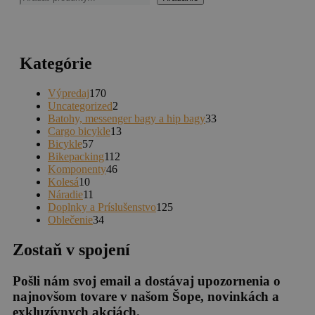
Kategórie
170
Výpredaj
170
produktov
2
Uncategorized
2
produkty
33
Batohy, messenger bagy a hip bagy
33
13
produktov
Cargo bicykle
13
57
produktov
Bicykle
57
produktov
112
Bikepacking
112
46
produktov
Komponenty
46
10
produktov
Kolesá
10
produktov
11
Náradie
11
produktov
125
Doplnky a Príslušenstvo
125
34
produktov
Oblečenie
34
produktov
Zostaň v spojení
Pošli nám svoj email a dostávaj upozornenia o
najnovšom tovare v našom Šope, novinkách a
exkluzívnych akciách.