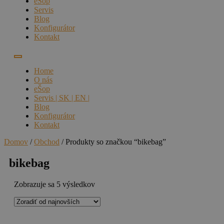
eŠop
Servis
Blog
Konfigurátor
Kontakt
Home
O nás
eŠop
Servis | SK | EN |
Blog
Konfigurátor
Kontakt
Domov
/
Obchod
/ Produkty so značkou “bikebag”
bikebag
Zoradené
Zobrazuje sa 5 výsledkov
podľa
najnovších