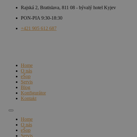
Rajská 2, Bratislava, 811 08 - bývalý hotel Kyjev
PON-PIA 9:30-18:30
+421 905 612 687
Home
O nás
eŠop
Servis
Blog
Konfigurátor
Kontakt
Home
O nás
eŠop
Servis