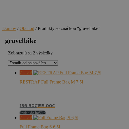
Domov
/
Obchod
/ Produkty so značkou “gravelbike”
gravelbike
Zoradené
Zobrazujú sa 2 výsledky
podľa
najnovších
Zľava!
RESTRAP Full Frame Bag M 7,5l
139.50
€
155.00
€
Pridať do košíka
Zľava!
Full Frame Bag S 6,5l