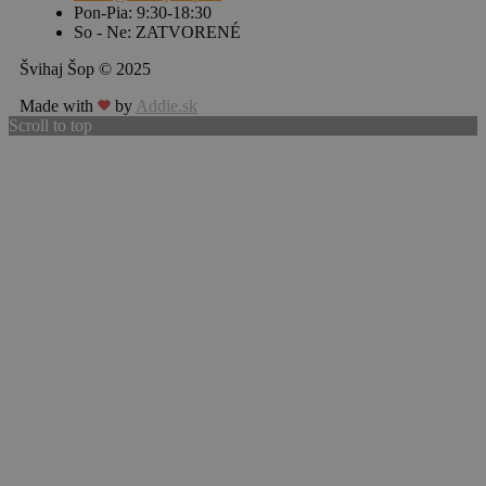
Pon-Pia: 9:30-18:30
So - Ne: ZATVORENÉ
Švihaj Šop © 2025
Made with
by
Addie.sk
Scroll to top