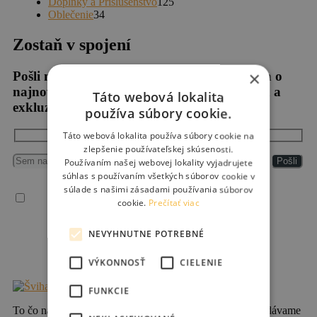
produktov
125
Doplnky a Príslušenstvo
125
34
produktov
Oblečenie
34
produktov
Zostaň v spojení
×
Pošli nám svoj email a dostávaj upozornenia o
najnovšom tovare v našom Šope, novinkách a
Táto webová lokalita
exkluzívnych akciách.
používa súbory cookie.
Táto webová lokalita používa súbory cookie na
zlepšenie používateľskej skúsenosti.
Používaním našej webovej lokality vyjadrujete
súhlas s používaním všetkých súborov cookie v
súlade s našimi zásadami používania súborov
Súhlasím so spracovaním osobných údajov
cookie.
Prečítať viac
Vaše osobné údaje spracúvame v súlade so všeobecným nariadením EÚ o ochrane
NEVYHNUTNE POTREBNÉ
osobných údajov (2016/679), („GDPR“), zákonom č. 18/2018 Z. z. o ochrane
osobných údajov a o zmene a doplnení niektorých zákonov a zákonom č. 452/2021 Z.
VÝKONNOSŤ
CIELENIE
z. o elektronických komunikáciách.
FUNKCIE
To čo nás odlišuje od veľkých cyklo obchodov je, že predávame