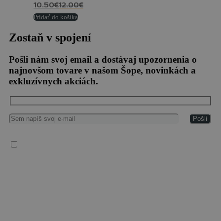
10.50
€
12.00
€
Pridať do košíka
Zostaň v spojení
Pošli nám svoj email a dostávaj upozornenia o
najnovšom tovare v našom Šope, novinkách a
exkluzívnych akciách.
Súhlasím so spracovaním osobných údajov
Vaše osobné údaje spracúvame v súlade so všeobecným nariadením EÚ o ochrane
osobných údajov (2016/679), („GDPR“), zákonom č. 18/2018 Z. z. o ochrane
osobných údajov a o zmene a doplnení niektorých zákonov a zákonom č. 452/2021 Z.
z. o elektronických komunikáciách.