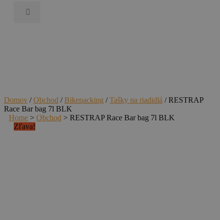
Domov
/
Obchod
/
Bikepacking
/
Tašky na riadidlá
/ RESTRAP
Race Bar bag 7l BLK
Home
>
Obchod
>
RESTRAP Race Bar bag 7l BLK
Zľava!