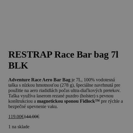
RESTRAP Race Bar bag 7l
BLK
Adventure Race Aero Bar Bag
je 7L, 100% vodotesná
taška s nízkou hmotnosťou (278 g), špeciálne navrhnutá pre
použitie na aero riadidlách počas ultra-diaľkových pretekov.
Taška využíva laserom rezané puzdro (holster) s pevnou
konštrukciou a
magnetickou sponou Fidlock™
pre rýchle a
bezpečné upevnenie vaku.
119.00
€
144.00
€
1 na sklade