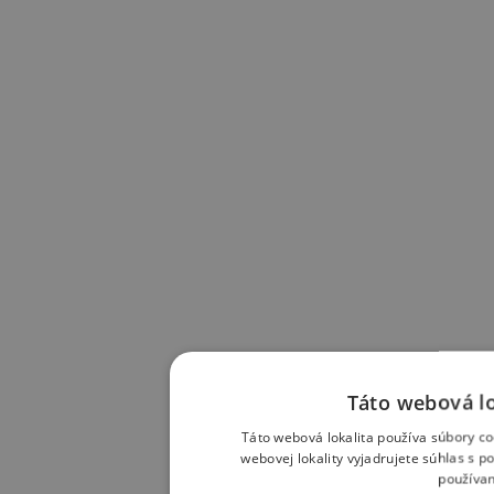
Táto webová lo
Táto webová lokalita používa súbory co
webovej lokality vyjadrujete súhlas s 
používan