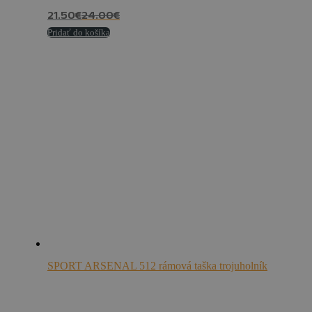
21.50
€
24.00
€
Pridať do košíka
SPORT ARSENAL 512 rámová taška trojuholník