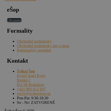
eŠop
Otvorené
Formality
Obchodné podmienky
Obchodné podmienky pre e-shop
Reklamačný poriadok
Kontakt
Švihaj Šop
bývalý hotel Kyjev
Rajská 2
811 08 Bratislava
+421 905 612 687
servis@svihajshop.sk
Pon-Pia: 9:30-18:30
So - Ne: ZATVORENÉ
Švihaj Šop © 2025