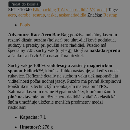
množstvo
Pridať do košíka
RESTRAP
SKU:
10340
Bikepacking
Tašky na riadidlá
Výpredaj
Tags:
Race
aero
,
aeroba
,
restrap
,
taska
,
taskanariadidla
Značka:
Restrap
Bar
bag
Popis
7l
BLK
Adventure Race Aero Bar Bag
používa unikátny laserom
rezaný dizajn puzdra (holster) pre ultra-diaľkové podujatia,
audaxy a preteky pri použití aero riadidiel.
Puzdro má
špeciálny 7.
0L suchý vak (drybag),
ktorý sa
nakladá spredu
a ľahko sa dá zložiť a nasadiť na bicykel.
Suchý vak je
100 % vodotesný
a zaistený
magnetickou
sponou Fidlock™
,
ktorá sa ľahko nastavuje,
aj keď sa nosia
rukavice.
Reflexné detaily na suchom vaku tiež napomáhajú
viditeľnosti počas nočnej jazdy.
Puzdro má pevnú škrupinovú
konštrukciu s technickým vonkajším materiálom
TPX
.
Zahŕňa aj laserom rezané Hypalon slučky,
ktoré umožňujú
plné nastavenie
pre rôzne aero riadidlá,
zatiaľ čo elastická
šnúra umožňuje uloženie menších predmetov medzi
riadidlami.
Kapacita:
7 L
Hmotnosť:
278 g