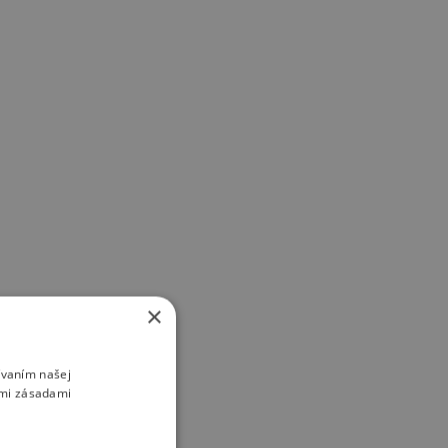
×
ívaním našej
imi zásadami