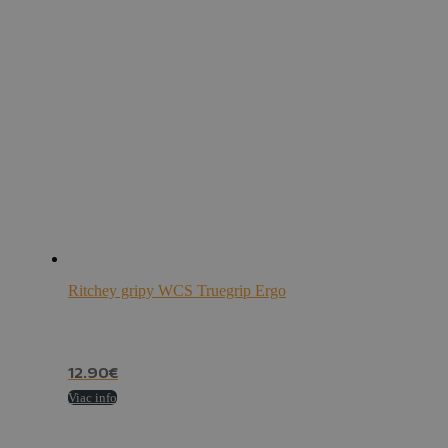
Ritchey gripy WCS Truegrip Ergo
12.90
€
Viac info