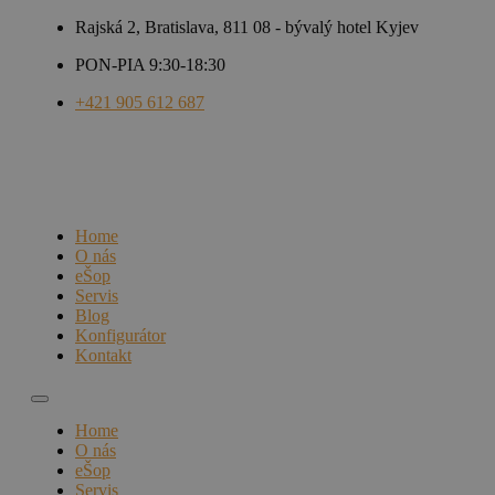
Rajská 2, Bratislava, 811 08 - bývalý hotel Kyjev
PON-PIA 9:30-18:30
+421 905 612 687
Home
O nás
eŠop
Servis
Blog
Konfigurátor
Kontakt
Home
O nás
eŠop
Servis