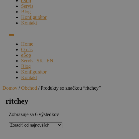
eŠop
Servis
Blog
Konfigurátor
Kontakt
Home
O nás
eŠop
Servis | SK | EN |
Blog
Konfigurátor
Kontakt
Domov
/
Obchod
/ Produkty so značkou “ritchey”
ritchey
Zoradené
Zobrazuje sa 6 výsledkov
podľa
najnovších