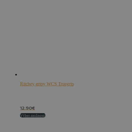
Ritchey gripy WCS Truegrip
12.90
€
Tento
Výber možností
produkt
má
viacero