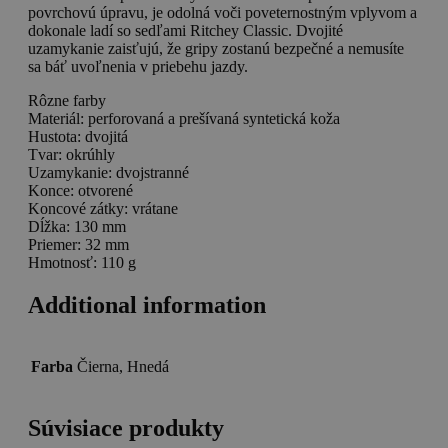
povrchovú úpravu, je odolná voči poveternostným vplyvom a
dokonale ladí so sedľami Ritchey Classic. Dvojité
uzamykanie zaisťujú, že gripy zostanú bezpečné a nemusíte
sa báť uvoľnenia v priebehu jazdy.
Rôzne farby
Materiál: perforovaná a prešívaná syntetická koža
Hustota: dvojitá
Tvar: okrúhly
Uzamykanie: dvojstranné
Konce: otvorené
Koncové zátky: vrátane
Dĺžka: 130 mm
Priemer: 32 mm
Hmotnosť: 110 g
Additional information
Farba
Čierna, Hnedá
Súvisiace produkty