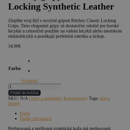
Locking Synthetic Leather
Zlepšite svoj štýl s novými gripmi Ritchey Classic Locking
Grips. Tieto elegantné gripy sú dostatočne odolné pre horské
bicykle a celoročné použitie na vašom bicykli alebo mestskom
elektrobicykli a ponúkajú perfektnú estetiku a úchop.
34.90
€
Farba
Vymazať
množstvo
Ritchey
Pridať do košíka
gripy
SKU:
N/A
Gripy a omotávky
Komponenty
Tags:
gripy
,
Classic
ritchey
Locking
Synthetic
Popis
Leather
Ďalšie informácie
Perforovaná a prešívaná syntetická koža má prelisovanú