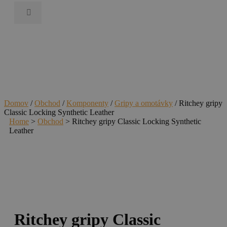
Domov
/
Obchod
/
Komponenty
/
Gripy a omotávky
/ Ritchey gripy
Classic Locking Synthetic Leather
Home
>
Obchod
>
Ritchey gripy Classic Locking Synthetic
Leather
Ritchey gripy Classic