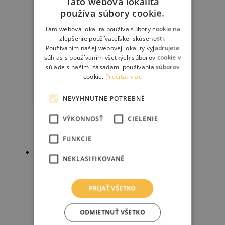
Táto webová lokalita
produkt
používa súbory cookie.
má
viacero
Táto webová lokalita používa súbory cookie na
variantov.
zlepšenie používateľskej skúsenosti.
Možnosti
Používaním našej webovej lokality vyjadrujete
si
súhlas s používaním všetkých súborov cookie v
môžete
súlade s našimi zásadami používania súborov
vybrať
cookie.
Prečítať viac
na
stránke
produktu.
NEVYHNUTNE POTREBNÉ
VÝKONNOSŤ
CIELENIE
FUNKCIE
Zľava!
NEKLASIFIKOVANÉ
BROOKS B17 Carved – black
PRIJAŤ VŠETKO
130.90
€
154.00
€
ODMIETNUŤ VŠETKO
Tento
Výber možností