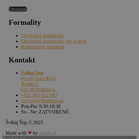
Otvorené
Formality
Obchodné podmienky
Obchodné podmienky pre e-shop
Reklamačný poriadok
Kontakt
Švihaj Šop
bývalý hotel Kyjev
Rajská 2
811 08 Bratislava
+421 905 612 687
servis@svihajshop.sk
Pon-Pia: 9:30-18:30
So - Ne: ZATVORENÉ
Švihaj Šop © 2025
Made with
by
Addie.sk
Scroll to top